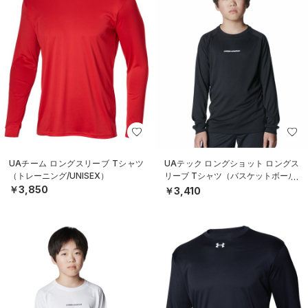
UAチーム ロングスリーブ Tシャツ
UAテック ロングショット ロングス
（トレーニング/UNISEX）
リーブ Tシャツ（バスケットボール/
BOYS）
￥3,850
￥3,410