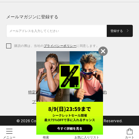
トップス
ボトムス
シューズ
シューズ
メールマガジンに登録する
ボトムス
シューズ
アクセサリー
アクセサリー
登録する
シューズ
アクセサリー
購読の際は、当社の
プライバシーポリシー
に同意します。
アクセサリー
スポーツブラ
レギンス＆タイツ
特定商取引法に基づく通販の表記
会員規約
プライバシーポリシー
© 2026 Copyright DOME Corporation. All Rights Reserved.
検索
お気に入りリスト
カート
メニュー