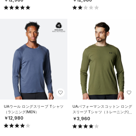
UAウール ロングスリーブ Tシャツ
UAパフォーマンスコットン ロング
（ランニング/MEN）
スリーブ Tシャツ（トレーニング/M
EN）
￥12,980
￥3,960