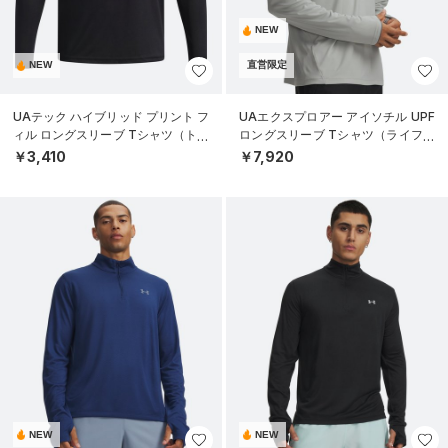
NEW
NEW
直営限定
UAテック ハイブリッド プリント フ
UAエクスプロアー アイソチル UPF
ィル ロングスリーブ Tシャツ（トレ
ロングスリーブ Tシャツ（ライフス
ーニング/BOYS）
タイル/MEN）
￥3,410
￥7,920
NEW
NEW