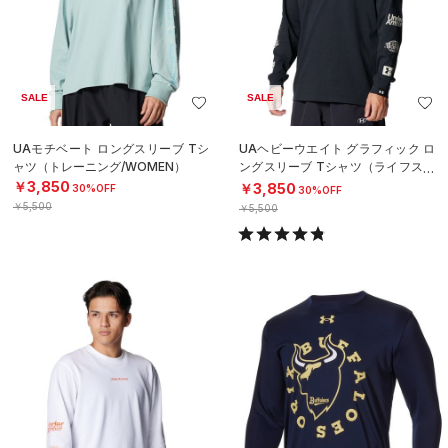
SALE
SALE
UAモチベート ロングスリーブ Tシ
UAヘビーウエイト グラフィック ロ
ャツ（トレーニング/WOMEN）
ングスリーブ Tシャツ（ライフスタ
イル/MEN）
￥3,850
￥3,850
30%OFF
30%OFF
￥5,500
￥5,500