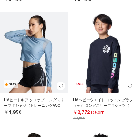
NEW
SALE
UAヒートギア クロップ ロングスリ
UAヘビーウエイト コットン グラフ
ーブ Tシャツ（トレーニング/WOM
ィック ロングスリーブ Tシャツ（ト
EN）
レーニング/BOYS）
￥4,950
￥2,772
30%OFF
￥3,960