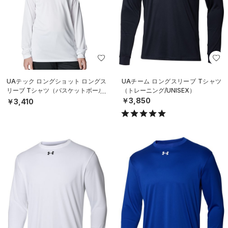
UAテック ロングショット ロングス
UAチーム ロングスリーブ Tシャツ
リーブ Tシャツ（バスケットボール/
（トレーニング/UNISEX）
BOYS）
￥3,850
￥3,410