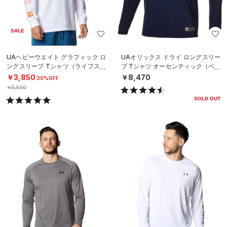
SALE
UAヘビーウエイト グラフィック ロ
UAオリックス ドライ ロングスリー
ングスリーブ Tシャツ（ライフスタ
ブ Tシャツ オーセンティック（ベー
イル/MEN）
スボール/MEN）
￥3,850
￥8,470
30%OFF
￥5,500
SOLD OUT