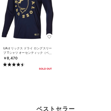
UAオリックス ドライ ロングスリー
ブ Tシャツ オーセンティック（ベー
スボール/MEN）
￥8,470
SOLD OUT
ベストセラー