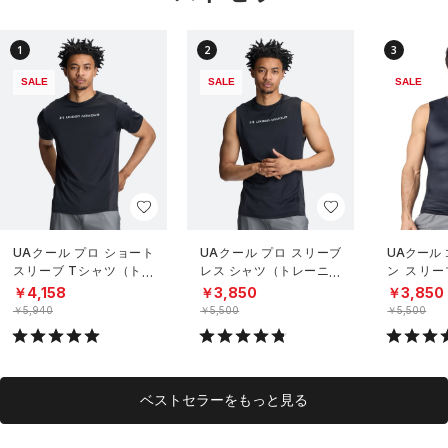
1
2
3
SALE
SALE
SALE
UAクール プロ ショート
UAクール プロ スリーブ
UAクール
スリーブ Tシャツ（トレ
レス シャツ（トレーニン
ン スリー
ーニング/MEN）
グ/MEN）
（トレーニ
￥4,158
￥3,850
￥3,850
￥5,940
￥5,500
￥5,500
ベストセラーをもっと見る