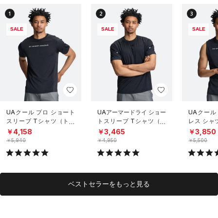
1
2
3
SALE
SALE
SALE
UAクール プロ ショート
UAアーマードライ ショー
UAクール
スリーブ Tシャツ（トレ
トスリーブ Tシャツ（ト
レス シャ
ーニング/MEN）
レーニング/MEN）
グ/MEN）
￥4,158
￥3,465
￥3,850
￥5,940
￥4,950
￥5,500
ベストセラーをもっと見る