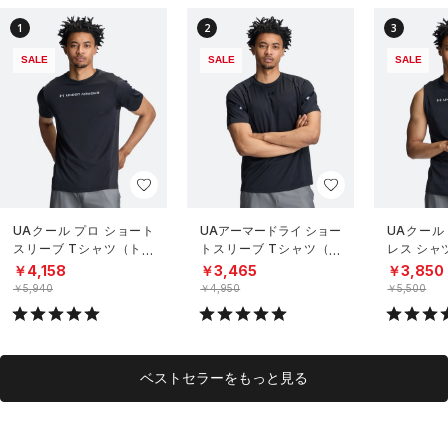
1
2
3
SALE
SALE
SALE
UAクール プロ ショート
UAアーマードライ ショー
UAクール
スリーブ Tシャツ（トレ
トスリーブ Tシャツ（ト
レス シャ
ーニング/MEN）
レーニング/MEN）
グ/MEN）
￥4,158
￥3,465
￥3,850
￥5,940
￥4,950
￥5,500
ベストセラーをもっと見る