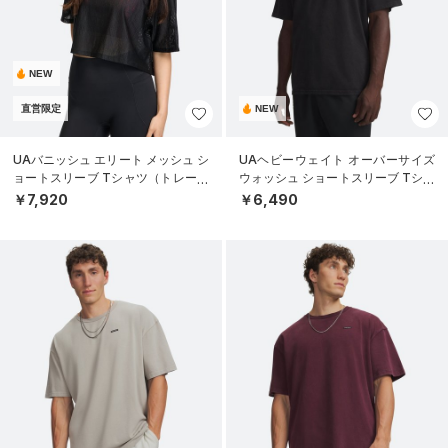
NEW
直営限定
NEW
UAバニッシュ エリート メッシュ シ
UAヘビーウェイト オーバーサイズ
ョートスリーブ Tシャツ（トレーニ
ウォッシュ ショートスリーブ Tシャ
ング/WOMEN）
ツ（ライフスタイル/MEN）
￥7,920
￥6,490