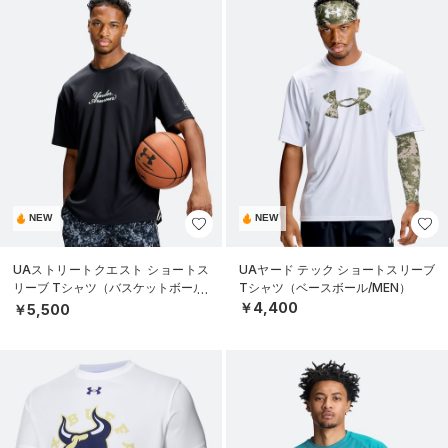
NEW
NEW
UAストリートクエスト ショートス
UAヤード テック ショートスリーブ
リーブ Tシャツ（バスケットボール/
Tシャツ（ベースボール/MEN）
MEN）
￥4,400
￥5,500