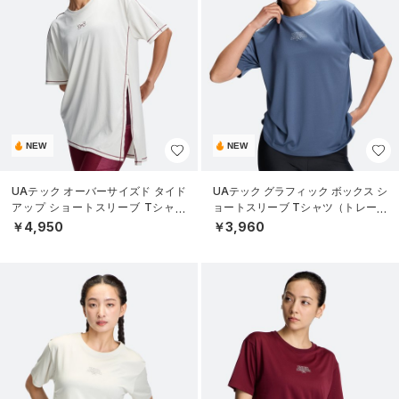
NEW
NEW
UAテック オーバーサイズド タイド
UAテック グラフィック ボックス シ
アップ ショートスリーブ Tシャツ
ョートスリーブ Tシャツ（トレーニ
（トレーニング/WOMEN）
ング/WOMEN）
￥4,950
￥3,960