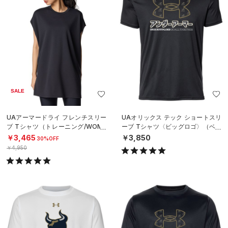
SALE
UAアーマードライ フレンチスリー
UAオリックス テック ショートスリ
ブ Tシャツ（トレーニング/WOME
ーブ Tシャツ〈ビッグロゴ〉（ベー
N）
スボール/UNISEX）
￥3,465
￥3,850
30%OFF
￥4,950