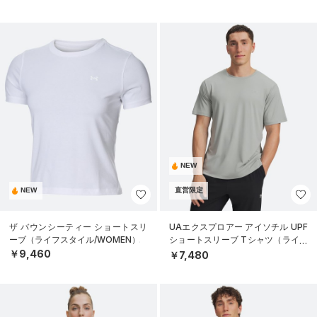
NEW
NEW
直営限定
ザ バウンシーティー ショートスリ
UAエクスプロアー アイソチル UPF
ーブ（ライフスタイル/WOMEN）
ショートスリーブ Tシャツ（ライフ
スタイル/MEN）
￥9,460
￥7,480