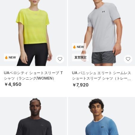
NEW
NEW
直営限定
UAベロシティ ショートスリーブ T
UA バニッシュ エリート シームレス
シャツ（ランニング/WOMEN）
ショートスリーブ シャツ（トレーニ
ング/MEN）
￥4,950
￥7,920