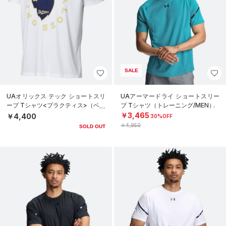
SALE
UAオリックス テック ショートスリ
UAアーマードライ ショートスリー
ーブ Tシャツ<プラクティス>（ベー
ブ Tシャツ（トレーニング/MEN）
スボール/UNISEX）
￥3,465
￥4,400
30%OFF
￥4,950
SOLD OUT