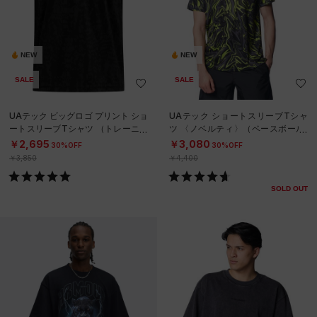
NEW
NEW
SALE
SALE
UAテック ビッグロゴ プリント ショ
UAテック ショートスリーブTシャ
ートスリーブTシャツ （トレーニン
ツ 〈ノベルティ〉（ベースボール/
グ/BOYS）
MEN）
￥2,695
￥3,080
30%OFF
30%OFF
￥3,850
￥4,400
SOLD OUT