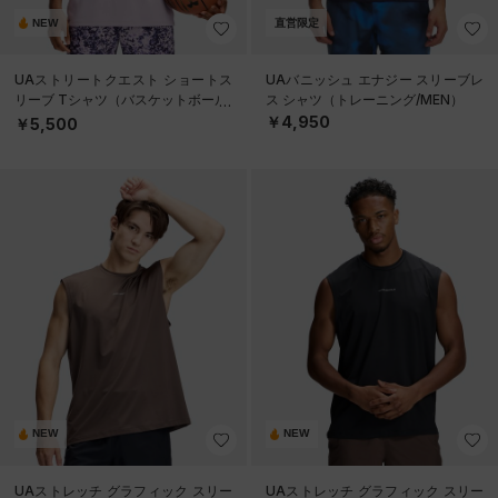
NEW
直営限定
UAストリートクエスト ショートス
UAバニッシュ エナジー スリーブレ
リーブ Tシャツ（バスケットボール/
ス シャツ（トレーニング/MEN）
MEN）
￥4,950
￥5,500
NEW
NEW
UAストレッチ グラフィック スリー
UAストレッチ グラフィック スリー