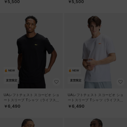
EN）
EN）
￥5,500
￥5,500
NEW
NEW
直営限定
直営限定
UAレフトチェスト スコーピオ ショ
UAレフトチェスト スコーピオ ショ
ートスリーブ Tシャツ（ライフスタ
ートスリーブ Tシャツ（ライフスタ
イル/MEN）
イル/MEN）
￥6,490
￥6,490