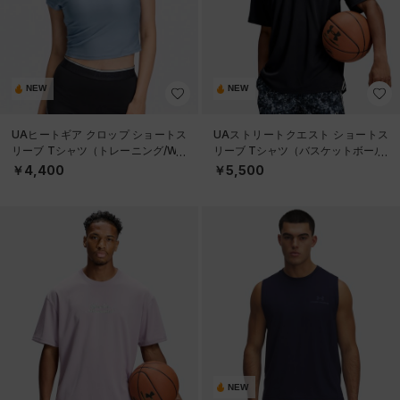
NEW
NEW
UAヒートギア クロップ ショートス
UAストリートクエスト ショートス
リーブ Tシャツ（トレーニング/WO
リーブ Tシャツ（バスケットボール/
MEN）
MEN）
￥4,400
￥5,500
NEW