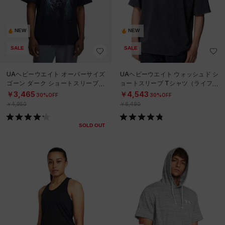
NEW
NEW
SALE
SALE
UAヘビーウエイト オーバーサイズ
UAヘビーウエイト ウォッシュド シ
ゴーン ダーク ショートスリーブ T
ョートスリーブ Tシャツ（ライフス
シャツ（ライフスタイル/MEN）
タイル/MEN）
￥3,465
￥4,543
30%OFF
30%OFF
￥4,950
￥6,490
SOLD OUT