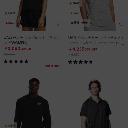
NEW
NEW
SALE
SALE
在庫残り僅か
UAローンチ シングレット（ランニ
UAライバルテリー レフトチェスト
ング/WOMEN）
ショートスリーブ フーディー（トレ
ーニング/MEN）
￥3,080
￥4,235
30%OFF
30%OFF
￥4,400
￥6,050
SOLD OUT
NEW