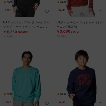
NEW
NEW
SALE
SALE
UAアンストッパブル フリース フル
UAテック テリー ロゴ クルー（トレ
ジップ フーディー（トレーニング/
ーニング/BOYS）
WOMEN）
￥3,080
￥11,550
30%OFF
30%OFF
￥4,400
￥16,500
NEW
NEW
SALE
SALE