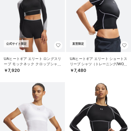
公式サイト限定
直営限定
UAヒートギア エリート ロングスリ
UAヒートギア エリート ショートス
ーブ モックネック クロップシャツ
リーブ シャツ（トレーニング/WOM
（トレーニング/WOMEN）
EN）
￥7,920
￥7,480