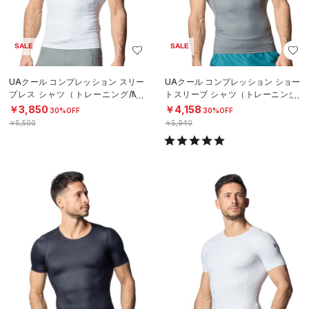
SALE
SALE
UAクール コンプレッション スリー
UAクール コンプレッション ショー
ブレス シャツ（トレーニング/ME
トスリーブ シャツ（トレーニング/
N）
MEN）
￥3,850
￥4,158
30%OFF
30%OFF
￥5,500
￥5,940