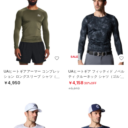
SALE
UAヒートギアアーマー コンプレッ
UAヒートギア フィッティド ノベル
ション ロングスリーブ シャツ（ト
ティ クルーネック シャツ（ゴルフ/
レーニング/MEN）
MEN）
￥4,950
￥4,158
30%OFF
￥5,940