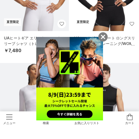
直営限定
直営限定
UAヒートギア エリート ショートス
UAヒートギア エリート ロングスリ
リーブ シャツ（トレーニング/WOM
ーブ シャツ（トレーニング/WOME
EN）
N）
￥7,480
￥7,920
検索
お気に入りリスト
カート
メニュー
公式サイト限定
直営限定