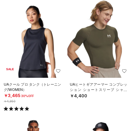
SALE
UAクール プロ タンク（トレーニン
UAヒートギアアーマー コンプレッ
グ/WOMEN）
ション ショートスリーブ シャツ
（トレーニング/MEN）
￥3,465
￥4,400
30%OFF
￥4,950