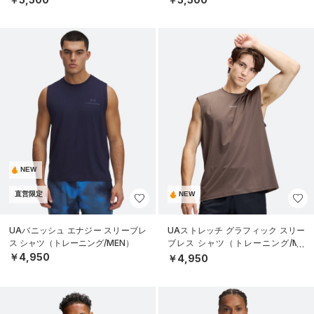
NEW
直営限定
NEW
UAバニッシュ エナジー スリーブレ
UAストレッチ グラフィック スリー
ス シャツ（トレーニング/MEN）
ブレス シャツ（トレーニング/ME
N）
￥4,950
￥4,950