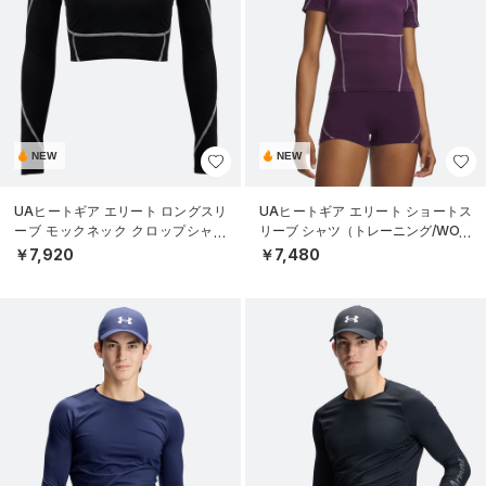
NEW
NEW
UAヒートギア エリート ロングスリ
UAヒートギア エリート ショートス
ーブ モックネック クロップシャツ
リーブ シャツ（トレーニング/WOM
（トレーニング/WOMEN）
EN）
￥7,920
￥7,480