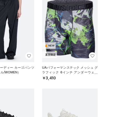
NEW
直営限定
オーディー カーゴパンツ
UAパフォーマンステック メッシュ グ
ル/WOMEN）
ラフィック 6インチ アンダーウェア
（トレーニング/MEN）
￥3,410