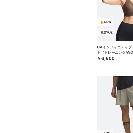
ソックス
HEATGEAR ARMOUR(ヒート
アジア限定
（5）
ギアアーマー)
（4）
（0）
ネックウォーマー
STORM(ストーム)
（2）
（0）
スリーブ
NEW
COLDGEAR INFRARED(コー
（0）
タオル
直営限定
ルドギアインフラレッド)
（1）
（0）
ボール
UAインフィニティブラ
AUXETIC(オーゼティック)
（0）
イヤホン＆ヘッドホン
ト（トレーニング/WO
（0）
￥6,600
（2）
ウォーターボトル
Charged Cotton(チャージド
（9）
その他
コットン)
（0）
Rival Fleece(ライバルフリー
ス)
（0）
Armour Fleece(アーマーフリ
ース)
（0）