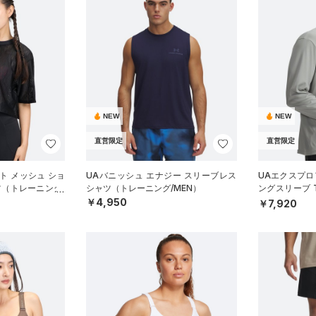
NEW
NEW
直営限定
直営限定
ト メッシュ ショ
UAバニッシュ エナジー スリーブレス
UAエクスプロア
ツ（トレーニング/
シャツ（トレーニング/MEN）
ングスリーブ
ル/MEN）
￥4,950
￥7,920