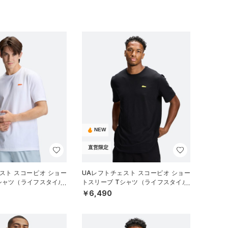
NEW
直営限定
スト スコーピオ ショー
UAレフトチェスト スコーピオ ショー
シャツ（ライフスタイル/
トスリーブ Tシャツ（ライフスタイル/
MEN）
￥6,490