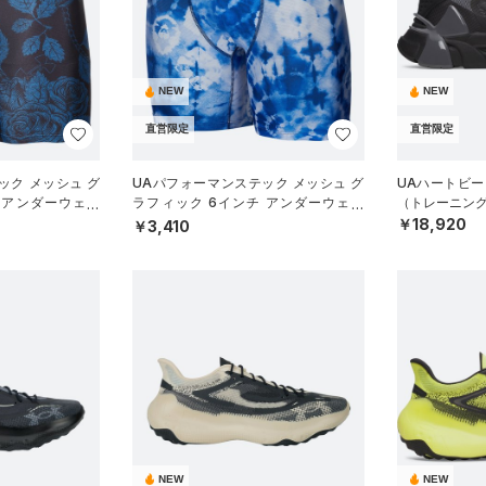
NEW
NEW
直営限定
直営限定
ック メッシュ グ
UAパフォーマンステック メッシュ グ
UAハートビー
 アンダーウェア
ラフィック 6インチ アンダーウェア
（トレーニング/
）
（トレーニング/MEN）
￥18,920
￥3,410
NEW
NEW