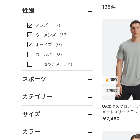
138件
通常価格
（113）
性別
セール
（25）
メンズ
（117）
ウィメンズ
（57）
ボーイズ
（0）
ガールズ
（0）
ユニセックス
（36）
スポーツ
NEW
直営限定
ベースボール
（5）
カテゴリー
バスケットボール
（0）
UAエクスプロアー ア
トップス
ョートスリーブ Tシ
ゴルフ
（11）
サイズ
イル/MEN）
￥7,480
ボトムス
トレーニング
すべてのトップス
（67）
カテゴリーを選択してください。
アクセサリー
カラー
すべてのボトムス
ランニング
（18）
（18）
ベースレイヤー
シューズ