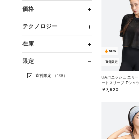
すべてのアクセサリー
（9）
スポーツスタイル
（33）
レギンス&タイツ
（15）
Tシャツ
価格
すべてのシューズ
（0）
アメリカンフットボール
バックパック
（18）
ショートパンツ
（1）
タンクトップ
ブラック
ホワイト
ブラウン
グリーン
（0）
（15）
スポーツシューズ
ショルダー＆トートバッグ
（7）
パンツ(ロングパンツ)
（0）
ポロシャツ
テクノロジー
（0）
サッカー
（0）
（0）
スパイク
～
円
円
（2）
スウェット＆フリース
（5）
ロングTシャツ
ブルー
パープル
レッド
イエロー
リカバリー
（4）
（0）
サックパック
FLOW(フロー)
（0）
スポーツスタイルシューズ
在庫
（4）
アンダーウェア
（1）
パーカー&トレーナー
その他
（15）
（0）
（0）
ウェストバッグ
HOVR(ホバー)
（16）
NEW
（0）
スカート
（2）
ジャケット
オレンジ
その他
（0）
在庫あり
サンダル
（1）
ダッフルバッグ
CHARGED(チャージド)
（0）
限定
直営限定
（0）
スイムウェア
（2）
ジャージ
MICRO G(マイクロＧ)
（0）
（0）
キャップ＆ビーニー
直営限定
（138）
（0）
ベスト
UAバニッシュ エリー
TRIBASE(トライベース)
（0）
ベルト
ートスリーブ Tシャ
公式サイト限定
（9）
（0）
（2）
ダウン・コート
WOMEN）
￥7,920
（2）
グローブ・手袋
在庫残りわずか
（46）
RUSH(ラッシュ)
（1）
（2）
スポーツブラ
（7）
アイウェア
ISO-CHILL(アイソチル)
（0）
（0）
コレクション
セットアップ
リストバンド＆ヘッドバンド
Tech(テック)
（0）
（0）
（0）
スイムウェア
プロジェクトロック
（1）
COLDGEAR ARMOUR(コール
（0）
スポーツマスク
ドギアアーマー)
（0）
ステフィン・カリー
（0）
（0）