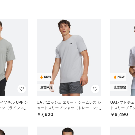
NEW
NEW
直営限定
直営限定
イソチル UPF シ
UA バニッシュ エリート シームレス シ
UAレフトチェ
ャツ（ライフスタ
ョートスリーブ シャツ（トレーニング/
トスリーブ T
MEN）
MEN）
￥7,920
￥6,490