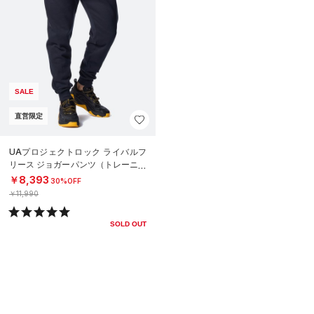
SALE
直営限定
UAプロジェクトロック ライバルフ
リース ジョガーパンツ（トレーニン
グ/MEN）
￥8,393
30%OFF
￥11,990
SOLD OUT