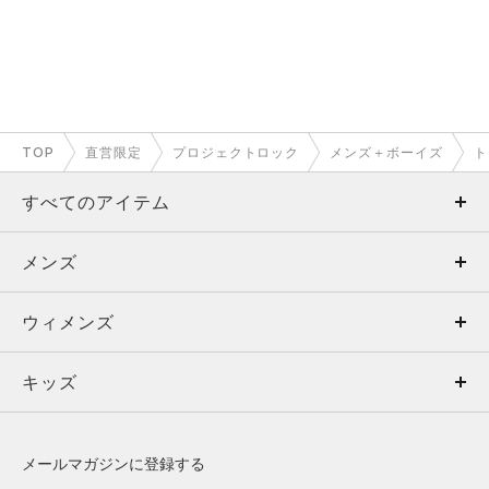
TOP
直営限定
プロジェクトロック
メンズ＋ボーイズ
ト
すべてのアイテム
メンズ
メンズ
ウィメンズ
トップス
ウィメンズ
キッズ
トップス
ボトムス
キッズ
トップス
ボトムス
シューズ
シューズ
メールマガジンに登録する