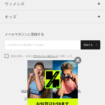
ウィメンズ
トップス
ウィメンズ
キッズ
トップス
ボトムス
キッズ
トップス
ボトムス
シューズ
シューズ
メールマガジンに登録する
ボトムス
シューズ
アクセサリー
アクセサリー
登録する
シューズ
アクセサリー
購読の際は、当社の
プライバシーポリシー
に同意します。
アクセサリー
スポーツブラ
レギンス＆タイツ
特定商取引法に基づく通販の表記
会員規約
プライバシーポリシー