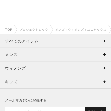
TOP
プロジェクトロック
メンズ＋ウィメンズ＋ユニセックス
すべてのアイテム
メンズ
メンズ
ウィメンズ
トップス
ウィメンズ
キッズ
トップス
ボトムス
キッズ
トップス
ボトムス
シューズ
シューズ
メールマガジンに登録する
ボトムス
シューズ
アクセサリー
アクセサリー