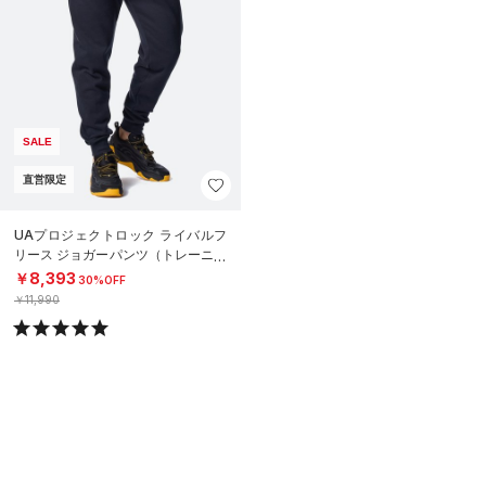
SALE
直営限定
UAプロジェクトロック ライバルフ
リース ジョガーパンツ（トレーニン
グ/MEN）
￥8,393
30%OFF
￥11,990