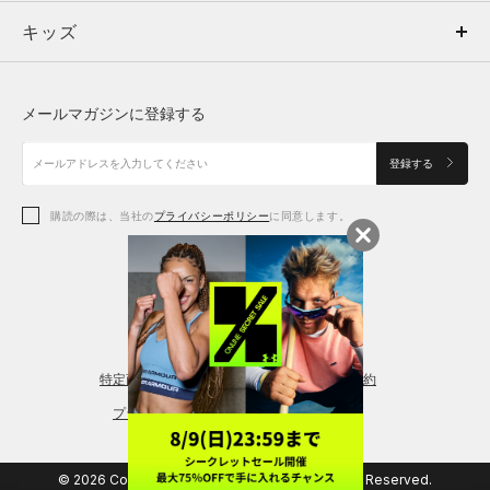
キッズ
トップス
ボトムス
キッズ
トップス
ボトムス
シューズ
シューズ
メールマガジンに登録する
ボトムス
シューズ
アクセサリー
アクセサリー
登録する
シューズ
アクセサリー
購読の際は、当社の
プライバシーポリシー
に同意します。
アクセサリー
スポーツブラ
レギンス＆タイツ
特定商取引法に基づく通販の表記
会員規約
プライバシーポリシー
© 2026 Copyright DOME Corporation. All Rights Reserved.