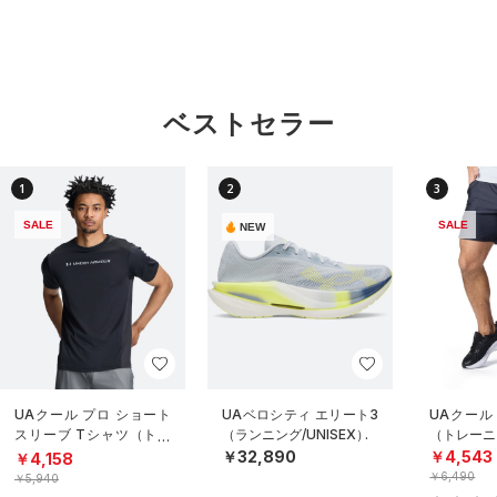
ベストセラー
1
2
3
SALE
SALE
NEW
UAクール プロ ショート
UAベロシティ エリート3
UAクール
スリーブ Tシャツ（トレ
（ランニング/UNISEX）
（トレーニ
ーニング/MEN）
￥32,890
￥4,543
￥4,158
￥6,490
￥5,940