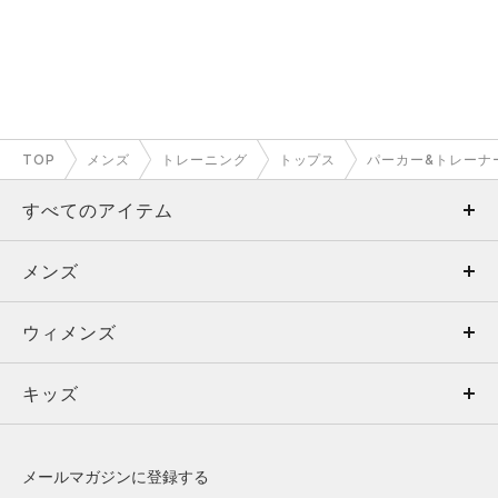
軽くて暖かいアンダーアーマーの定番フ
リース
裏起毛のポリエステル素材のフリースです。
TOP
メンズ
トレーニング
トップス
パーカー&トレーナ
伸縮性に優れ、動きのあるシーンでも活躍してくれます。
また、とても軽いのに本当に暖かいので、冬のトレーニングに
すべてのアイテム
最適なアイテムです。
メンズ
メンズ
もっと見る
ウィメンズ
トップス
ウィメンズ
キッズ
トップス
ボトムス
キッズ
トップス
ボトムス
シューズ
シューズ
メールマガジンに登録する