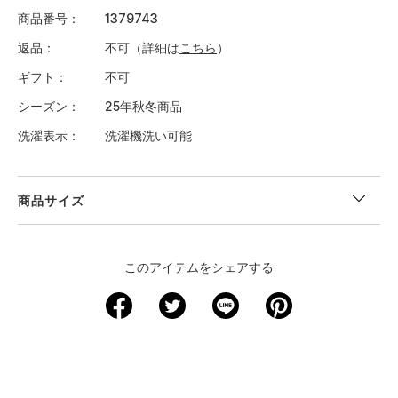
商品番号
1379743
返品
不可（詳細は
こちら
）
ギフト
不可
シーズン
25年秋冬商品
洗濯表示
洗濯機洗い可能
商品サイズ
＜サイズ寸法(実寸)＞
このアイテムをシェアする
サイズ
着丈
身幅
肩幅
袖丈
S
66
53.5
44
61.5
M
68.5
56
45
63
L
71
58.5
46.5
64