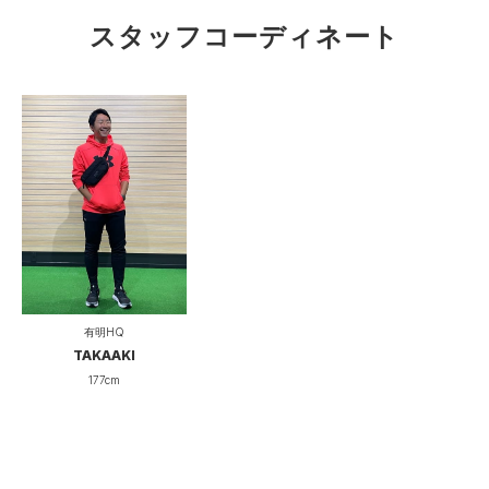
有明HQ
スタッフコーディネート
177cm
タイト
ルーズ
フィット性
重い
軽い
軽量性
薄い
厚い
厚み
伸びない
伸びる
伸縮性
有明HQ
硬い
柔らかい
柔らかさ
TAKAAKI
177cm
真冬
オールシー
着用シーズン
ズン