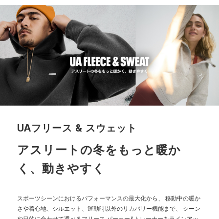
XL
73.5
61
47.5
65.5
2XL
76
63.5
49
66.5
3XL
78.5
66
50
68
※注意事項
商品は、独自の採寸方法により採寸されています。商品生地の特
性によって、1cm前後の誤差が生じる場合があります。
UAフリース & スウェット
アスリートの冬をもっと暖か
く、動きやすく
スポーツシーンにおけるパフォーマンスの最大化から、
移動中の暖か
さや着心地、シルエット、運動時以外のリカバリー機能まで、
シーン
や目的に合わせて選べるフリース パーカー&トレーナーをラインアッ