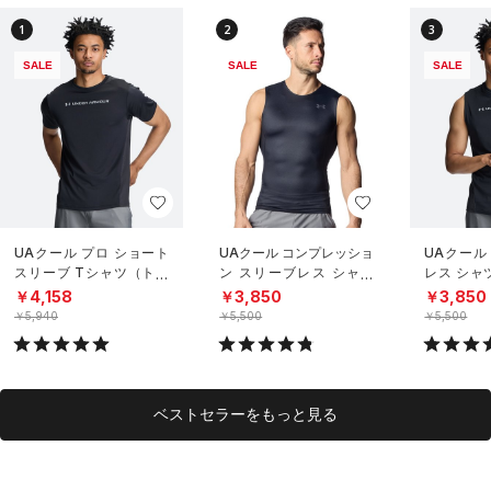
1
2
3
SALE
SALE
SALE
UAクール プロ ショート
UAクール コンプレッショ
UAクール
スリーブ Tシャツ（トレ
ン スリーブレス シャツ
レス シャ
ーニング/MEN）
（トレーニング/MEN）
グ/MEN）
￥4,158
￥3,850
￥3,850
￥5,940
￥5,500
￥5,500
ベストセラーをもっと見る