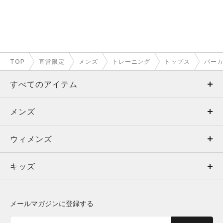
TOP
直営限定
メンズ
トレーニング
トップス
パーカ
すべてのアイテム
メンズ
メンズ
ウィメンズ
トップス
ウィメンズ
キッズ
トップス
ボトムス
キッズ
トップス
ボトムス
シューズ
シューズ
メールマガジンに登録する
ボトムス
シューズ
アクセサリー