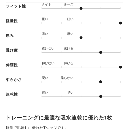
タイト
ルーズ
フィット性
重い
軽い
軽量性
薄い
厚い
厚み
透けない
透ける
透け度
伸びない
伸びる
伸縮性
硬い
柔らかい
柔らかさ
遅い
早い
速乾性
トレーニングに最適な吸水速乾に優れた1枚
軽量で肌離れに優れたTシャツです。