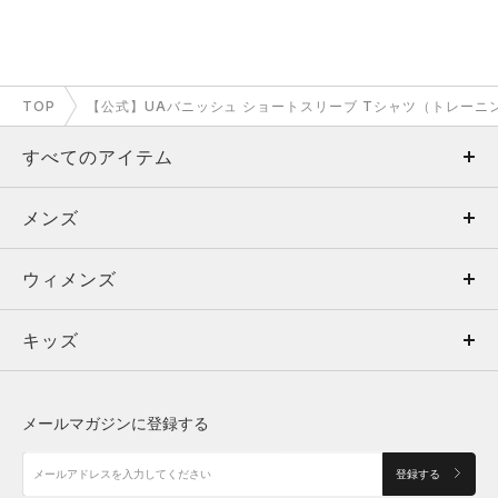
TOP
【公式】UAバニッシュ ショートスリーブ Tシャツ（トレーニング
すべてのアイテム
メンズ
メンズ
ウィメンズ
トップス
ウィメンズ
キッズ
トップス
ボトムス
キッズ
トップス
ボトムス
シューズ
シューズ
メールマガジンに登録する
ボトムス
シューズ
アクセサリー
アクセサリー
登録する