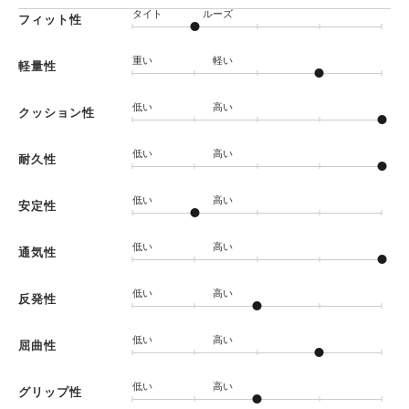
タイト
ルーズ
フィット性
重い
軽い
軽量性
低い
高い
クッション性
低い
高い
耐久性
低い
高い
安定性
低い
高い
通気性
低い
高い
反発性
低い
高い
屈曲性
低い
高い
グリップ性