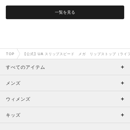
一覧を
見る
TOP
【公式】UA スリップスピード メガ リップストップ（ライフスタ
すべてのアイテム
メンズ
メンズ
ウィメンズ
トップス
ウィメンズ
キッズ
トップス
ボトムス
キッズ