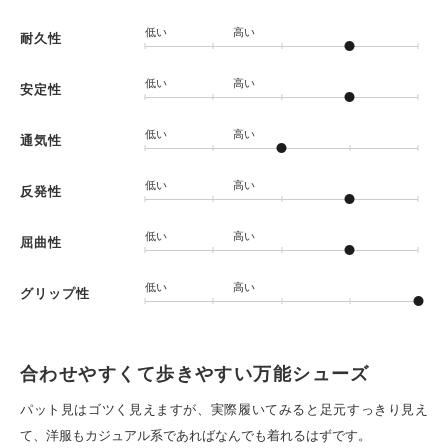
低い
高い
耐久性
低い
高い
安定性
低い
高い
通気性
低い
高い
反発性
低い
高い
屈曲性
低い
高い
グリップ性
合わせやすくて歩きやすい万能シューズ
パット見はゴツく見えますが、実際履いてみると足元すっきり見え
て、洋服もカジュアル系であればなんでも着れるはずです。