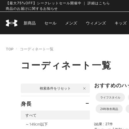
【最大75%OFF】シークレットセール開催中 ｜ 詳細はこちら
商品のお届けに関するお知らせ
新商品
セール
メンズ
ウィメンズ
キッズ
TOP
コーディネート一覧
コーディネート一覧
おすすめのハ
検索条件をリセット
ライフスタイル
身長
24年秋冬商品
すべて
～149cm以下
検索結果 :
27
件