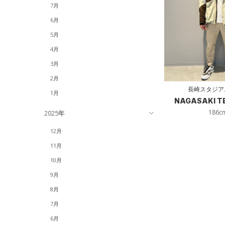
7月
ウォーターボトル
6月
その他
5月
4月
3月
2月
長崎スタジア
1月
NAGASAKI 
186c
2025年
12月
11月
10月
9月
8月
7月
6月