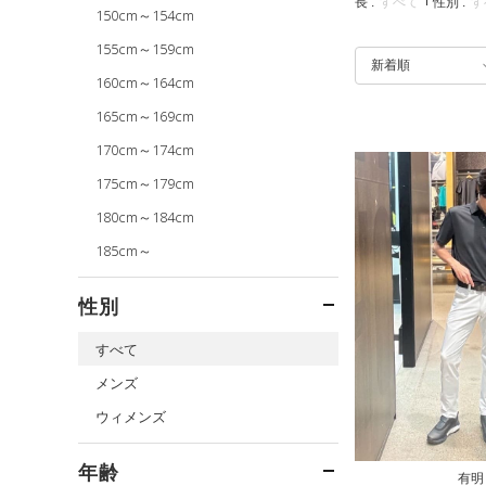
[
身長 :
すべて
性別 :
す
150cm～154cm
155cm～159cm
新着順
160cm～164cm
165cm～169cm
170cm～174cm
175cm～179cm
180cm～184cm
185cm～
性別
すべて
メンズ
ウィメンズ
年齢
有明