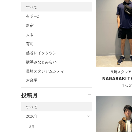
ロングTシャツ
すべて
スウェット＆フリース
サックパック
スパイク
パーカー&トレーナー
アンダーウェア
有明HQ
ウェストバッグ
スポーツスタイルシューズ
ジャケット
スカート
ダッフルバッグ
新宿
サンダル
ジャージ
スイムウェア
キャップ＆ビーニー
大阪
ベスト
ベルト
有明
ダウン・コート
グローブ・手袋
越谷レイクタウン
スポーツブラ
アイウェア
横浜みなとみらい
セットアップ
リストバンド＆ヘッドバンド
長崎スタジアムシティ
長崎スタジア
スイムウェア
スポーツマスク
NAGASAKI 
お台場
ソックス
175c
ネックウォーマー
投稿月
スリーブ
すべて
タオル
2026年
ボール
8月
イヤホン＆ヘッドホン