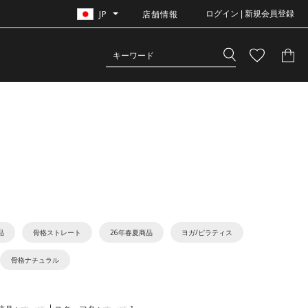
JP
店舗情報
ログイン | 新規会員登録
品
骨格ストレート
26年春夏商品
ヨガ/ピラティス
骨格ナチュラル