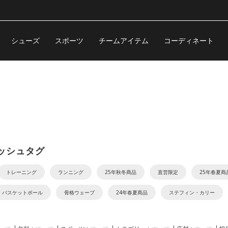
シューズ
スポーツ
チームアイテム
コーディネート
ッシュタグ
トレーニング
ランニング
25年秋冬商品
直営限定
25年春夏商
バスケットボール
骨格ウェーブ
24年春夏商品
ステフィン・カリー