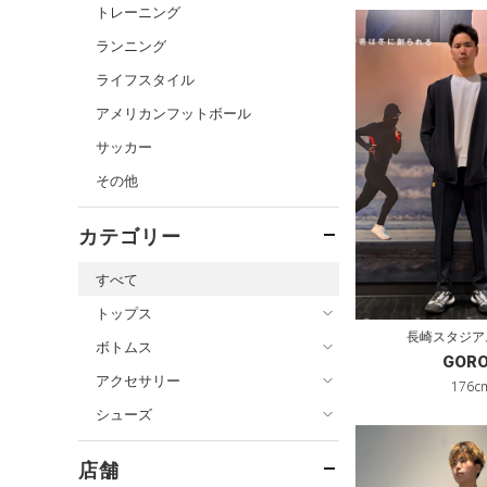
トレーニング
ランニング
ライフスタイル
アメリカンフットボール
サッカー
その他
カテゴリー
すべて
トップス
長崎スタジア
ボトムス
すべてのトップス
GOR
アクセサリー
ベースレイヤー
176c
すべてのボトムス
シューズ
Tシャツ
レギンス&タイツ
すべてのアクセサリー
タンクトップ
ショートパンツ
バックパック
すべてのシューズ
店舗
ポロシャツ
パンツ(ロングパンツ)
ショルダー＆トートバッグ
スポーツシューズ