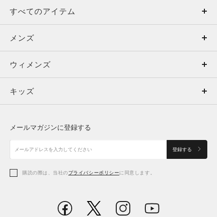
すべてのアイテム
メンズ
メンズ
ウィメンズ
トップス
ウィメンズ
キッズ
トップス
ボトムス
キッズ
トップス
ボトムス
シューズ
シューズ
メールマガジンに登録する
ボトムス
シューズ
アクセサリー
アクセサリー
登録する
シューズ
アクセサリー
購読の際は、当社の
プライバシーポリシー
に同意します。
アクセサリー
スポーツブラ