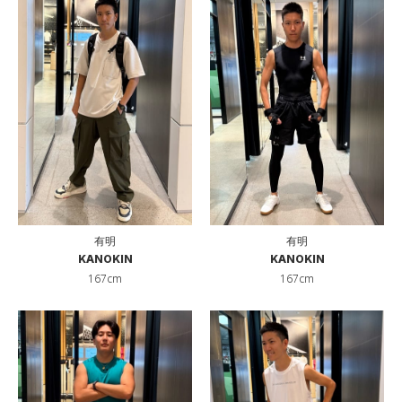
有明
有明
KANOKIN
KANOKIN
167cm
167cm