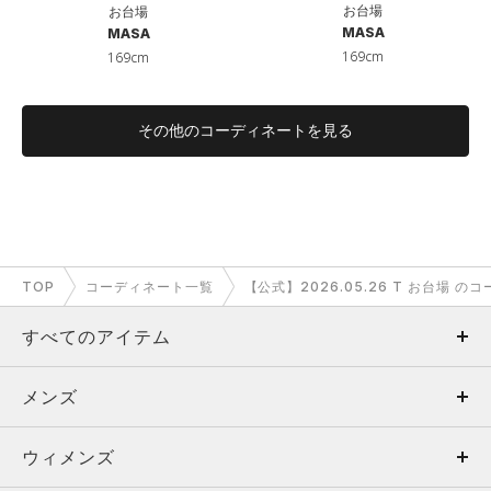
お台場
お台場
MASA
MASA
169cm
169cm
その他のコーディネートを見る
TOP
コーディネート一覧
【公式】2026.05.26 T お台場 の
すべてのアイテム
メンズ
メンズ
ウィメンズ
トップス
ウィメンズ