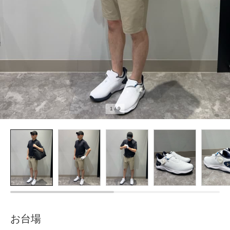
1
/
9
お台場