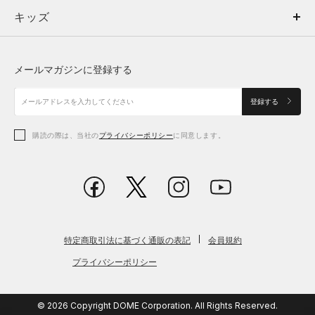
キッズ
トップス
ボトムス
キッズ
トップス
ボトムス
シューズ
シューズ
メールマガジンに登録する
ボトムス
シューズ
アクセサリー
アクセサリー
登録する
シューズ
アクセサリー
購読の際は、当社の
プライバシーポリシー
に同意します。
アクセサリー
スポーツブラ
レギンス＆タイツ
特定商取引法に基づく通販の表記
会員規約
プライバシーポリシー
© 2026 Copyright DOME Corporation. All Rights Reserved.