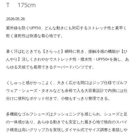
T
175cm
2026.05.26
紫外線を防ぐUPF50、どんな動きにも対応するストレッチ性と素早く
乾く速乾性は快適な着心地です。
暑く汗ばむときでも【さらっと】瞬時に乾き、接触冷感の機能が【ひ
んやり】涼しくさわやかでストレッチ性・撥水性・UPF50+を施し、あ
らゆる天候でも着用できるテーパードパンツです。
くしゅっと感がかっこよく、大きく広がる間口はジップ仕様でゴルフ
ウェア・シューズ・タオルなども余裕で入る大容量設計で内側には仕
分けに便利なポケット付きで、小物もすっきり整理できる。
多機能なゴルフシューズはクッショニングを感じられ、シューズと足
の一体感があり、あらゆる動きでも安定した履き心地で独自のスパイ
ク構造は高いグリップ力を実現しダイヤル式でサイズ調整と着脱しや