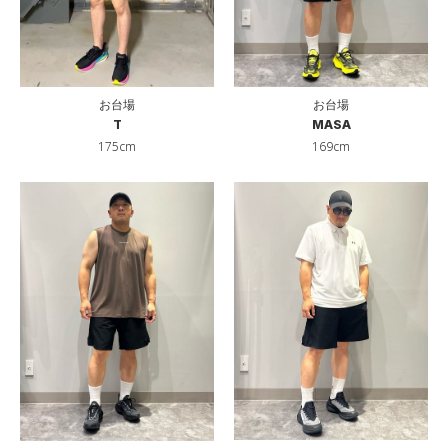
お台場
お台場
T
MASA
175cm
169cm