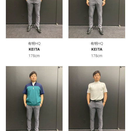
有明HQ
有明HQ
KEITA
KEITA
178cm
178cm