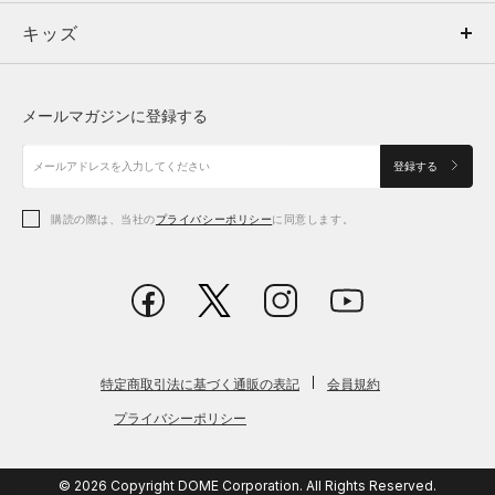
キッズ
トップス
ボトムス
キッズ
トップス
ボトムス
シューズ
シューズ
メールマガジンに登録する
ボトムス
シューズ
アクセサリー
アクセサリー
登録する
シューズ
アクセサリー
購読の際は、当社の
プライバシーポリシー
に同意します。
アクセサリー
スポーツブラ
レギンス＆タイツ
特定商取引法に基づく通販の表記
会員規約
プライバシーポリシー
© 2026 Copyright DOME Corporation. All Rights Reserved.