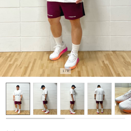
1
/
9