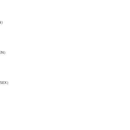
N）
EN）
SEX）