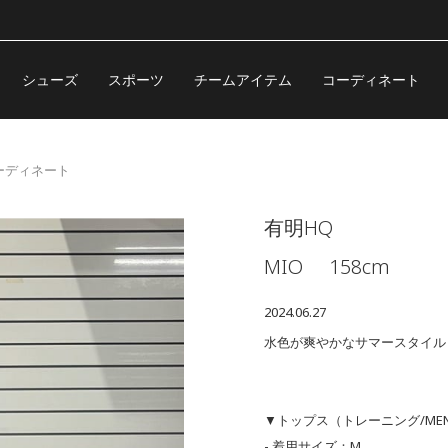
シューズ
スポーツ
チームアイテム
コーディネート
のコーディネート
有明HQ
MIO
158cm
2024.06.27
水色が爽やかなサマースタイル
▼トップス（トレーニング/ME
- 着用サイズ：M