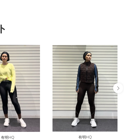
ト
有明HQ
有明HQ