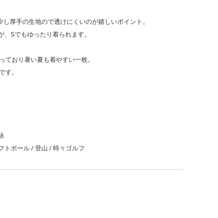
少し厚手の生地ので透けにくいのが嬉しいポイント。
が、Sでもゆったり着られます。
っており暑い夏も着やすい一枚。
です。
泳
トボール / 登山 / 時々ゴルフ