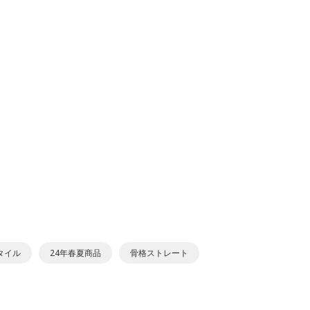
タイル
24年春夏商品
骨格ストレート