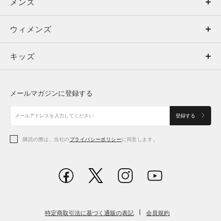
メンズ
メンズ
ウィメンズ
トップス
ウィメンズ
キッズ
トップス
ボトムス
キッズ
トップス
ボトムス
シューズ
シューズ
メールマガジンに登録する
ボトムス
シューズ
アクセサリー
アクセサリー
登録する
シューズ
アクセサリー
購読の際は、当社の
プライバシーポリシー
に同意します。
アクセサリー
スポーツブラ
レギンス＆タイツ
特定商取引法に基づく通販の表記
会員規約