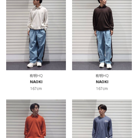
有明HQ
有明HQ
NAOKI
NAOKI
167cm
167cm