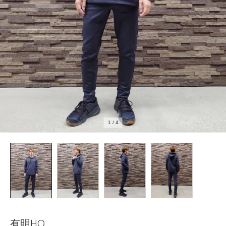
1
/
4
有明HQ