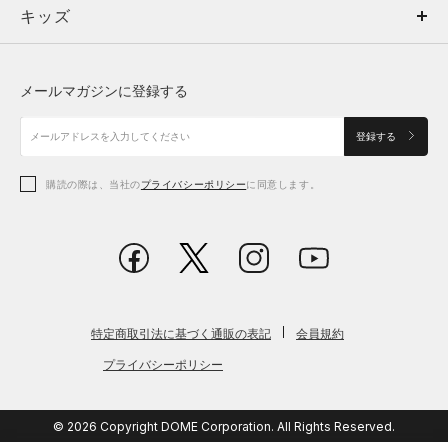
キッズ
トップス
ボトムス
キッズ
トップス
ボトムス
シューズ
シューズ
メールマガジンに登録する
ボトムス
シューズ
アクセサリー
アクセサリー
登録する
シューズ
アクセサリー
購読の際は、当社の
プライバシーポリシー
に同意します。
アクセサリー
スポーツブラ
レギンス＆タイツ
特定商取引法に基づく通販の表記
会員規約
プライバシーポリシー
© 2026 Copyright DOME Corporation. All Rights Reserved.