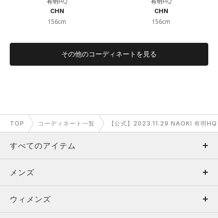
有明HQ
有明HQ
CHN
CHN
156cm
156cm
その他のコーディネートを見る
TOP
コーディネート一覧
【公式】2023.11.29 NAOKI 有明
すべてのアイテム
メンズ
メンズ
ウィメンズ
トップス
ウィメンズ