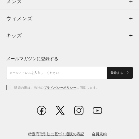
メンズ
メンズ
ウィメンズ
トップス
ウィメンズ
キッズ
トップス
ボトムス
キッズ
トップス
ボトムス
シューズ
シューズ
メールマガジンに登録する
ボトムス
シューズ
アクセサリー
アクセサリー
登録する
シューズ
アクセサリー
購読の際は、当社の
プライバシーポリシー
に同意します。
アクセサリー
スポーツブラ
レギンス＆タイツ
特定商取引法に基づく通販の表記
会員規約