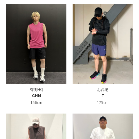
有明HQ
お台場
CHN
T
156cm
175cm