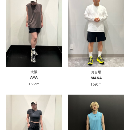
大阪
お台場
AYA
MASA
168cm
169cm