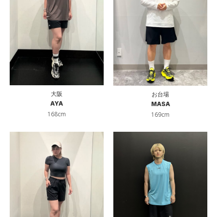
大阪
お台場
AYA
MASA
168cm
169cm