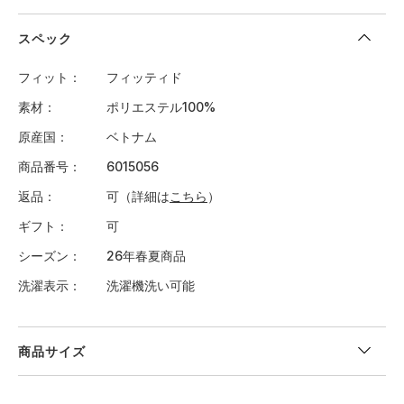
スペック
フィット
フィッティド
素材
ポリエステル100%
原産国
ベトナム
商品番号
6015056
返品
可（詳細は
こちら
）
ギフト
可
シーズン
26年春夏商品
洗濯表示
洗濯機洗い可能
商品サイズ
＜サイズ寸法(実寸)＞