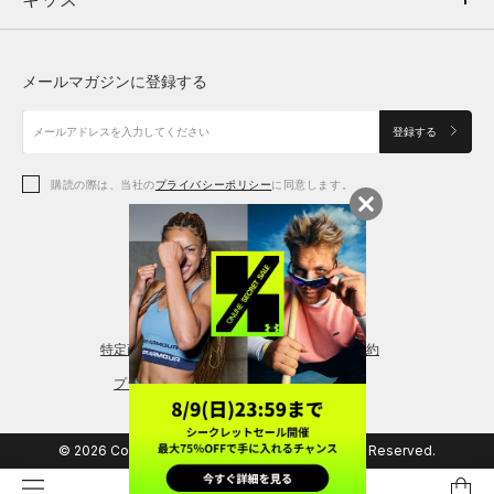
ボトムス
キッズ
トップス
ボトムス
シューズ
シューズ
メールマガジンに登録する
ボトムス
シューズ
アクセサリー
アクセサリー
登録する
シューズ
アクセサリー
購読の際は、当社の
プライバシーポリシー
に同意します。
アクセサリー
スポーツブラ
レギンス＆タイツ
特定商取引法に基づく通販の表記
会員規約
プライバシーポリシー
© 2026 Copyright DOME Corporation. All Rights Reserved.