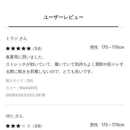
商品は、独自の採寸方法により採寸されています。商品生地の特
性によって、1cm前後の誤差が生じる場合があります。
ユーザーレビュー
トラジ さん
男性 175～179cm
（5.0）
春夏用に買いました。
ストレッチが効いていて、履いていて気持ちよく運動や筋トレす
る際に動きを邪魔しないので、とても良いです。
購入サイズ：2XL
カラー：Black(001)
2026年05月23日 09:18
ゆた さん
男性 175～179cm
（3.0）