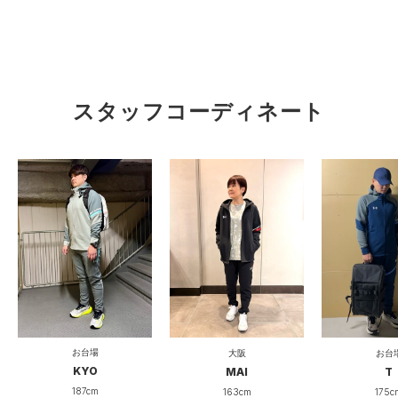
スタッフコーディネート
お台場
大阪
お台
KYO
MAI
T
187cm
163cm
175c