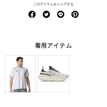
このアイテムをシェアする
サイズ
ウエスト
股下
裾回り
わたり周り
ヒップ
S
61
73
30.5
56
92.5
M
66
73
31
58.5
98
L
73.5
73
32
62
105.5
着用アイテム
XL
84
73
33
67.5
115.5
2XL
94
73
34.5
72.5
125.5
3XL
104
73
35.5
77.5
136
4XL
114.5
73
37
82.5
146
5XL
124.5
73
38
87.5
156
※注意事項