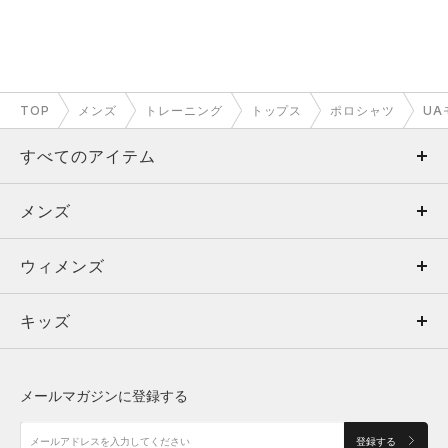
タイト
ルーズ
フィット性
TOP
メンズ
トレーニング
トップス
ポロシャツ
UA
重い
軽い
軽量性
すべてのアイテム
薄い
厚い
厚み
メンズ
メンズ
透けない
透ける
透け度
ウィメンズ
トップス
ウィメンズ
伸びない
伸びる
伸縮性
硬い
柔らかい
キッズ
トップス
ボトムス
キッズ
柔らかさ
トップス
ボトムス
シューズ
シューズ
メールマガジンに登録する
スポーツウェアの機能をそのままに着心
ボトムス
シューズ
アクセサリー
地は進化
アクセサリー
登録する