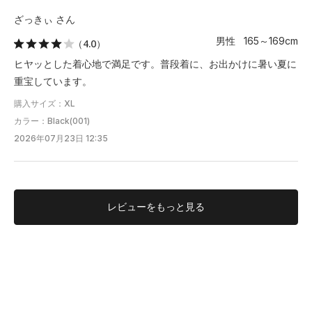
ざっきぃ さん
男性 165～169cm
（4.0）
ヒヤッとした着心地で満足です。普段着に、お出かけに暑い夏に
重宝しています。
購入サイズ：XL
カラー：Black(001)
2026年07月23日 12:35
レビューを
もっと見る
S.T
有明HQ
177cm