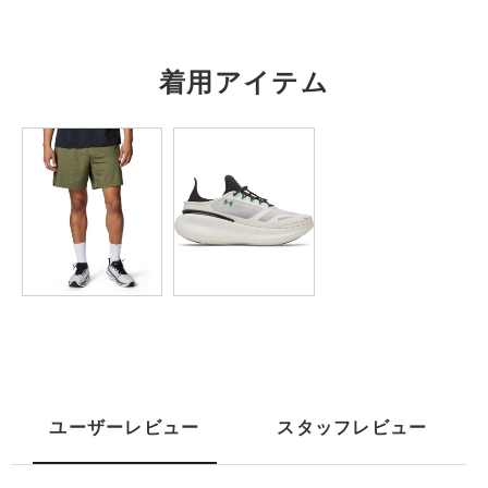
M
70
51
44
23.5
L
72
53.5
45
24
着用アイテム
XL
74.5
56
46.5
25
2XL
77
58.5
47.5
25.5
3XL
79.5
61
49
26
※注意事項
商品は、独自の採寸方法により採寸されています。商品生地の特
性によって、1cm前後の誤差が生じる場合があります。
ユーザーレビュー
スタッフレビュー