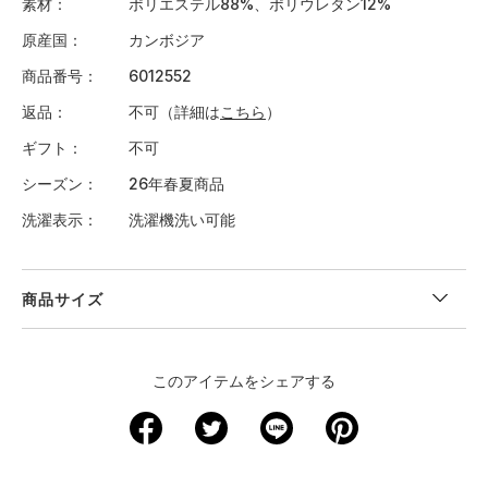
素材
ポリエステル88%、ポリウレタン12%
原産国
カンボジア
商品番号
6012552
返品
不可（詳細は
こちら
）
ギフト
不可
シーズン
26年春夏商品
洗濯表示
洗濯機洗い可能
商品サイズ
＜サイズ寸法(実寸)＞
このアイテムをシェアする
サイズ
着丈
身幅
肩幅
袖丈
S
68
48.5
42.5
23