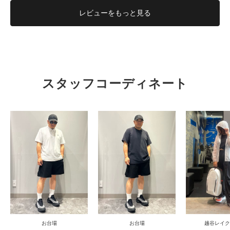
レビューを
もっと見る
KOICHI
有明HQ
スタッフコーディネート
183cm
タイト
ルーズ
フィット性
重い
軽い
軽量性
低い
高い
クッション性
低い
高い
耐久性
お台場
お台場
越谷レイク
低い
高い
安定性