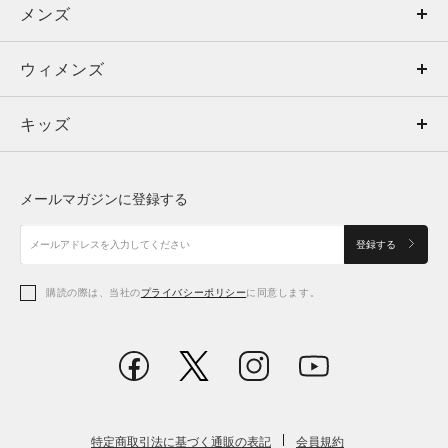
メンズ
メンズ
もっと見る
ウィメンズ
トップス
ウィメンズ
キッズ
トップス
ボトムス
キッズ
トップス
ボトムス
シューズ
シューズ
CHN
メールマガジンに登録する
有明HQ
156cm
ボトムス
シューズ
アクセサリー
アクセサリー
登録する
シューズ
アクセサリー
購読の際は、当社の
プライバシーポリシー
に同意します。
タイト
ルーズ
フィット性
アクセサリー
スポーツブラ
重い
軽い
軽量性
低い
高い
レギンス＆タイツ
クッション性
特定商取引法に基づく通販の表記
会員規約