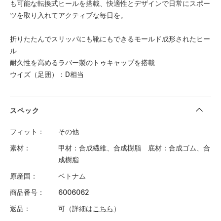
も可能な転換式ヒールを搭載、快適性とデザインで日常にスポー
ツを取り入れてアクティブな毎日を。
折りたたんでスリッパにも靴にもできるモールド成形されたヒー
ル
耐久性を高めるラバー製のトゥキャップを搭載
ウイズ（足囲）：D相当
スペック
フィット
その他
素材
甲材：合成繊維、合成樹脂 底材：合成ゴム、合
成樹脂
原産国
ベトナム
商品番号
6006062
返品
可（詳細は
こちら
）