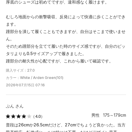
厚底のシューズは初めてですが、違和感なく履けます。
むしろ地面からの衝撃吸収、反発によって快適に歩くことができ
ます。
踵部分を潰して履くこともできますが、自分はそこまで使いませ
ん。
そのため踵部分を立てて履いた時のサイズ感ですが、自分のピッ
タリよりも0.5サイズアップで履きました。
踵部分の耐久性が心配ですが、これから履いて確認です。
購入サイズ：27.0
カラー：White / Arden Green(101)
2026年07月15日 07:16
ぶん さん
男性 175～179cm
（4.0）
普段は26cmか26.5cmだけど、27cmでちょうど良かった。当方