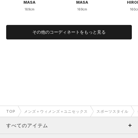
MASA
MASA
HIRO
169cm
169cm
160c
低い
高い
通気性
その他のコーディネートをもっと見る
オンもオフも快適に。シーンを選ばない
使い勝手の良さ
かかとを踏んでスリッパのように履ける設計で、全くストレス
なく脱ぎ履きすることができます。
一方で、かかとをしっかりと立てて履けば、安定感のあるウォ
ーキングシューズとしても活躍します。
クッション性が非常に高く、長時間の着用でも足への負担が少
ないのが印象的です。
TOP
メンズ＋ウィメンズ＋ユニセックス
スポーツスタイル
すべてのアイテム
日々のちょっとした出歩きから、アクティブシーンにもフィッ
トする、とても汎用性の高い一足だと感じています。