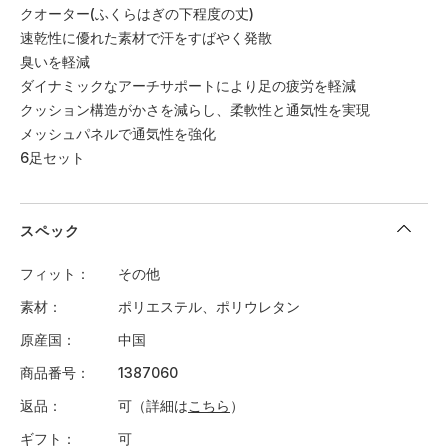
クオーター(ふくらはぎの下程度の丈)
速乾性に優れた素材で汗をすばやく発散
臭いを軽減
ダイナミックなアーチサポートにより足の疲労を軽減
クッション構造がかさを減らし、柔軟性と通気性を実現
メッシュパネルで通気性を強化
6足セット
スペック
フィット
その他
素材
ポリエステル、ポリウレタン
原産国
中国
商品番号
1387060
返品
可（詳細は
こちら
）
ギフト
可