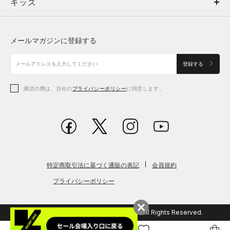
キッズ
トップス
ボトムス
キッズ
トップス
ボトムス
シューズ
シューズ
メールマガジンに登録する
ボトムス
シューズ
アクセサリー
アクセサリー
登録する
シューズ
アクセサリー
購読の際は、当社の
プライバシーポリシー
に同意します。
アクセサリー
スポーツブラ
レギンス＆タイツ
特定商取引法に基づく通販の表記
会員規約
プライバシーポリシー
© 2026 Copyright DOME Corporation. All Rights Reserved.