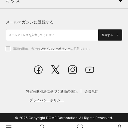
キッズ
トップス
ボトムス
キッズ
トップス
ボトムス
シューズ
シューズ
メールマガジンに登録する
ボトムス
シューズ
アクセサリー
アクセサリー
登録する
シューズ
アクセサリー
購読の際は、当社の
プライバシーポリシー
に同意します。
アクセサリー
スポーツブラ
レギンス＆タイツ
特定商取引法に基づく通販の表記
会員規約
プライバシーポリシー
© 2026 Copyright DOME Corporation. All Rights Reserved.