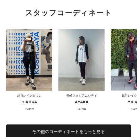
S.T
有明HQ
スタッフコーディネート
177cm
バッグにワンポイントを
通勤時にイヤホンを家に忘れてしまうことが多く、
悲しくなっていた自分へのお助けアイテムです。
イヤホンだけでは寂しく、今は充電コードと鍵も入れてます。
プライベートでバックを変える時も付け替えるだけなので、手
間はなく重宝しております。
越谷レイク
越谷レイクタウン
長崎スタジアムシティ
YUI
HIROKA
AYAKA
ケース自体もしっかりとした作りなので型崩れもせず、充電コ
167c
160cm
147cm
ードやイヤホン等の精密機器でもしっかり保護してくれます。
カラーも増えたことで選択肢も広がり、パンツに付けてもオシ
その他のコーディネートをもっと見る
ャレなのでは、と思いますのでお好みのカスタマイズで楽しん