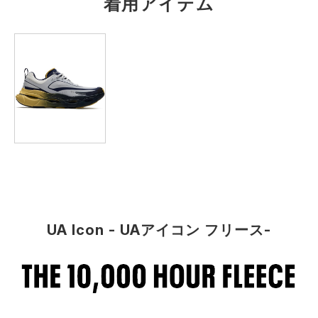
着用アイテム
L
70.5
71
75
50
XL
73
73.5
77.5
50.5
2XL
75.5
76
80
51
3XL
78
78.5
82.5
52
※注意事項
商品は、独自の採寸方法により採寸されています。商品生地の特
性によって、1cm前後の誤差が生じる場合があります。
UA Icon - UAアイコン フリース-