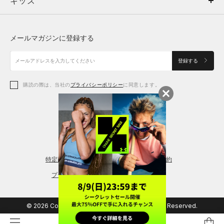
キッズ
トップス
ボトムス
キッズ
トップス
ボトムス
シューズ
シューズ
メールマガジンに登録する
ボトムス
シューズ
アクセサリー
アクセサリー
登録する
シューズ
アクセサリー
購読の際は、当社の
プライバシーポリシー
に同意します。
アクセサリー
スポーツブラ
レギンス＆タイツ
特定商取引法に基づく通販の表記
会員規約
プライバシーポリシー
© 2026 Copyright DOME Corporation. All Rights Reserved.