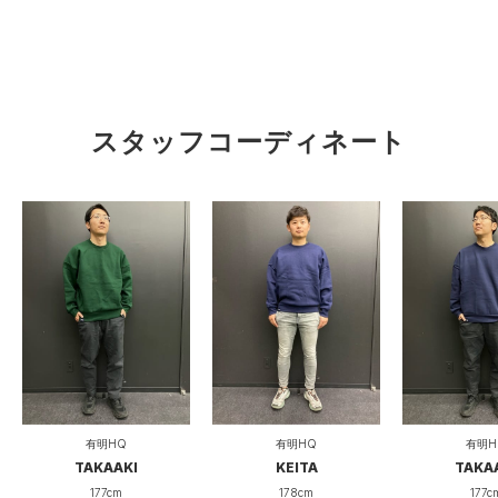
スタッフコーディネート
有明HQ
有明HQ
有明H
TAKAAKI
KEITA
TAKA
177cm
178cm
177c