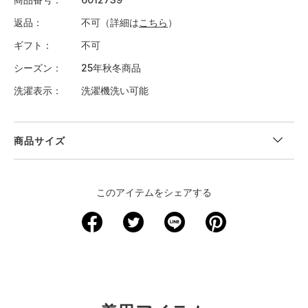
返品
不可（詳細は
こちら
）
ギフト
不可
シーズン
25年秋冬商品
洗濯表示
洗濯機洗い可能
商品サイズ
＜サイズ寸法(実寸)＞
このアイテムをシェアする
サイズ
着丈
身幅
肩幅
袖丈
XS
65
63
67.5
48
S
66.5
65.5
70
48.5
M
68.5
68.5
72.5
49