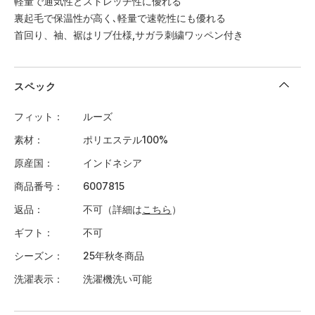
軽量で通気性とストレッチ性に優れる
裏起毛で保温性が高く､軽量で速乾性にも優れる
首回り、袖、裾はリブ仕様,サガラ刺繍ワッペン付き
スペック
フィット
ルーズ
素材
ポリエステル100%
原産国
インドネシア
商品番号
6007815
返品
不可（詳細は
こちら
）
ギフト
不可
シーズン
25年秋冬商品
洗濯表示
洗濯機洗い可能