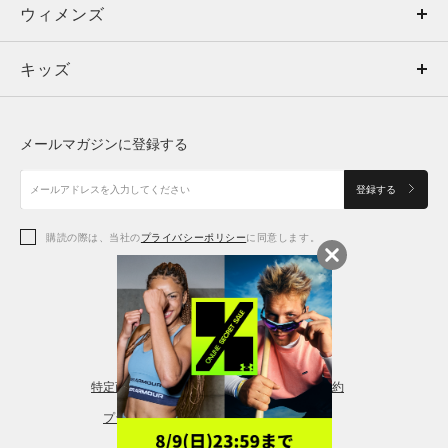
ウィメンズ
トップス
ウィメンズ
キッズ
トップス
ボトムス
キッズ
トップス
ボトムス
シューズ
シューズ
メールマガジンに登録する
ボトムス
シューズ
アクセサリー
アクセサリー
登録する
シューズ
アクセサリー
購読の際は、当社の
プライバシーポリシー
に同意します。
アクセサリー
スポーツブラ
レギンス＆タイツ
特定商取引法に基づく通販の表記
会員規約
プライバシーポリシー