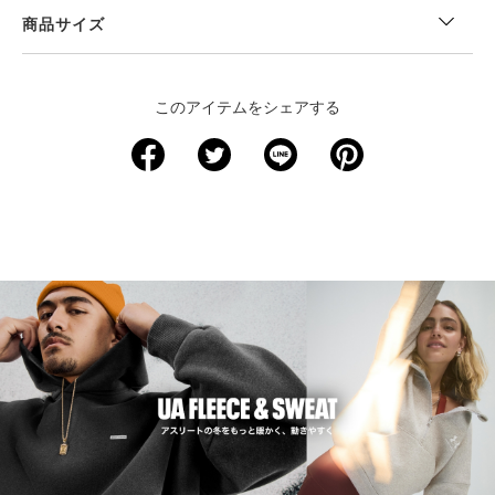
商品サイズ
＜サイズ寸法(実寸)＞
このアイテムをシェアする
サイズ
着丈
身幅
肩幅
袖丈
YXS
47.5
38
36
40
YS
51.5
40.5
38.5
45
YM
55
43
41.5
48.5
YL
59
45.5
44
51
YXL
63
48.5
46.5
54
※注意事項
商品は、独自の採寸方法により採寸されています。商品生地の特
性によって、1cm前後の誤差が生じる場合があります。