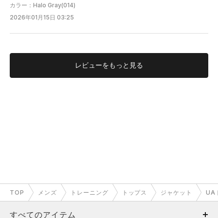
カラー：Halo Gray(014)
2026年01月15日 03:25
レビューを
もっと見る
TOP
メンズ
トレーニング
トップス
ジャケット
UA
すべてのアイテム