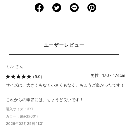
S
70
53.5
44.5
61.5
M
72
56
45.5
63
L
73.5
58.5
47
64
ユーザーレビュー
XL
76
61
48.5
65.5
2XL
78.5
63.5
49.5
66.5
カル さん
男性 170～174cm
（5.0）
3XL
81.5
66
51
68
サイズは、大きくもなく小さくもなく、ちょうど良かったです！
4XL
84
68.5
52
69
これからの季節には、ちょうど良いです！
5XL
86.5
71
53.5
70.5
購入サイズ：3XL
カラー：Black(001)
※注意事項
2026年02月25日 11:31
商品は、独自の採寸方法により採寸されています。商品生地の特
性によって、1cm前後の誤差が生じる場合があります。