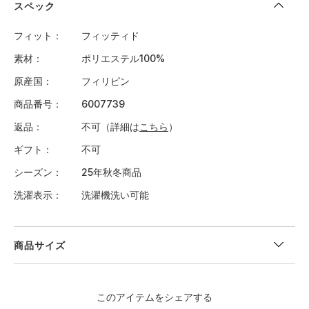
スペック
フィット
フィッティド
素材
ポリエステル100%
原産国
フィリピン
商品番号
6007739
返品
不可（詳細は
こちら
）
ギフト
不可
シーズン
25年秋冬商品
洗濯表示
洗濯機洗い可能
商品サイズ
＜サイズ寸法(実寸)＞
このアイテムをシェアする
サイズ
着丈
身幅
肩幅
袖丈