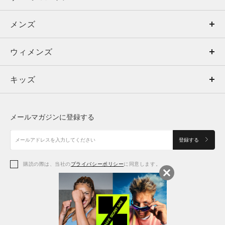
メンズ
メンズ
ウィメンズ
トップス
ウィメンズ
キッズ
トップス
ボトムス
キッズ
トップス
ボトムス
シューズ
シューズ
メールマガジンに登録する
ボトムス
シューズ
アクセサリー
アクセサリー
登録する
シューズ
アクセサリー
購読の際は、当社の
プライバシーポリシー
に同意します。
アクセサリー
スポーツブラ
レギンス＆タイツ