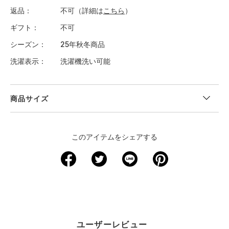
返品
不可（詳細は
こちら
）
ギフト
不可
シーズン
25年秋冬商品
洗濯表示
洗濯機洗い可能
商品サイズ
＜サイズ寸法(実寸)＞
このアイテムをシェアする
サイズ
着丈
身幅
肩幅
袖丈
S
54.5
48
50
51
M
56.5
50
52
52
L
58.5
52
54
52.5
ユーザーレビュー