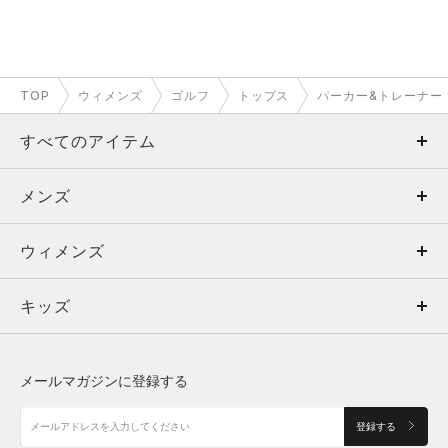
TOP
ウィメンズ
ゴルフ
トップス
パーカー&トレーナー
すべてのアイテム
メンズ
メンズ
ウィメンズ
トップス
ウィメンズ
キッズ
トップス
ボトムス
キッズ
トップス
ボトムス
シューズ
シューズ
メールマガジンに登録する
ボトムス
シューズ
アクセサリー
アクセサリー
登録する