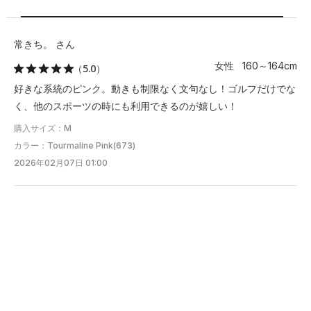
XL
61
53.5
56
53
常きち。 さん
※注意事項
商品は、独自の採寸方法により採寸されています。商品生地の特
女性 160～164cm
（5.0）
性によって、1cm前後の誤差が生じる場合があります。
好きな系統のピンク。動きも制限なく文句なし！ゴルフだけでな
く、他のスポーツの時にも利用できるのが嬉しい！
購入サイズ：M
カラー：Tourmaline Pink(673)
2026年02月07日 01:00