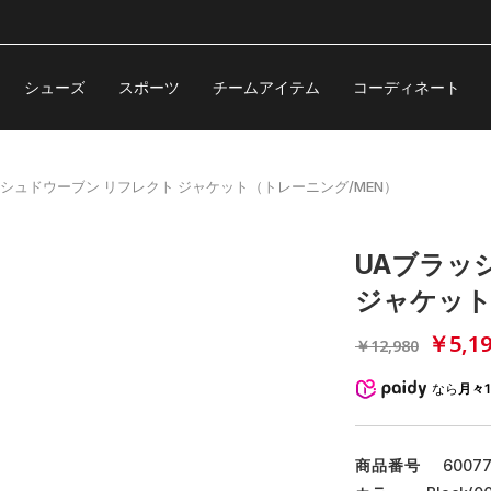
シューズ
スポーツ
チームアイテム
コーディネート
ッシュドウーブン リフレクト ジャケット（トレーニング/MEN）
UAブラッ
ジャケット
￥5,1
￥12,980
なら
月々1
商品番号
60077