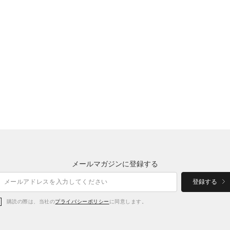
ルーズ
NAOKI
有明HQ
167cm
軽い
厚い
冬のトレーニングはこの
伸びる
冬のトレーニングシーンにおいて、
柔らかい
生地はアウターの中では厚くなく薄
優れています。
メールマガジンに登録する
外でのジョギングにはもちろん、リ
れます。
登録する
購読の際は、当社の
プライバシーポリシー
に同意します。
迷ったらコレと言っていい、おすす
是非お試しください。