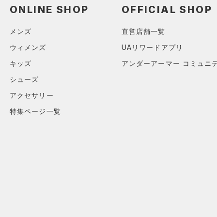
ONLINE SHOP
OFFICIAL SHOP
メンズ
直営店舗一覧
ウィメンズ
UAリワードアプリ
キッズ
アンダーアーマー コミュニ
シューズ
フィット性
タイト
アクセサリー
軽量性
特集ページ一覧
重い
厚み
薄い
伸縮性
伸びない
柔らかさ
硬い