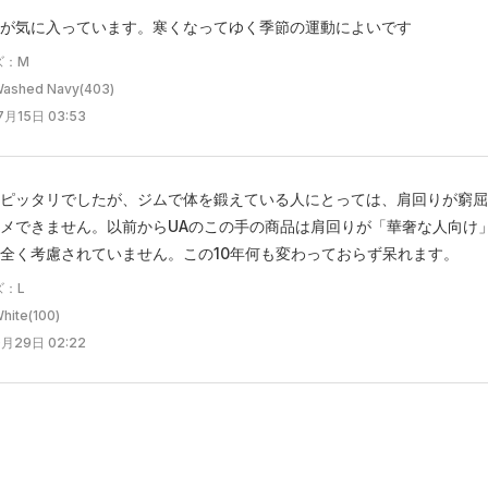
が気に入っています。寒くなってゆく季節の運動によいです
ズ：M
shed Navy(403)
月15日 03:53
ピッタリでしたが、ジムで体を鍛えている人にとっては、肩回りが窮屈
メできません。以前からUAのこの手の商品は肩回りが「華奢な人向け
全く考慮されていません。この10年何も変わっておらず呆れます。
ズ：L
te(100)
月29日 02:22