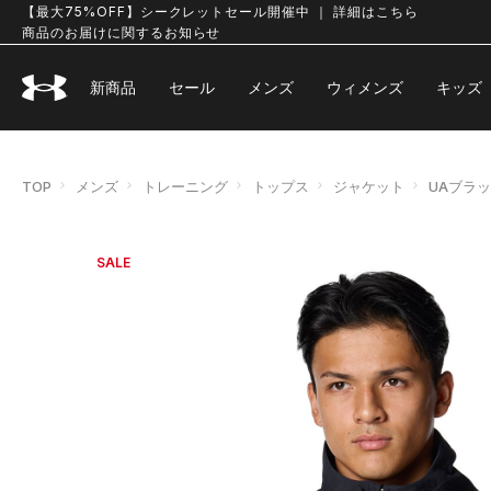
【最大75%OFF】シークレットセール開催中 ｜ 詳細はこちら
商品のお届けに関するお知らせ
新商品
セール
メンズ
ウィメンズ
キッズ
TOP
メンズ
トレーニング
トップス
ジャケット
UAブラ
SALE