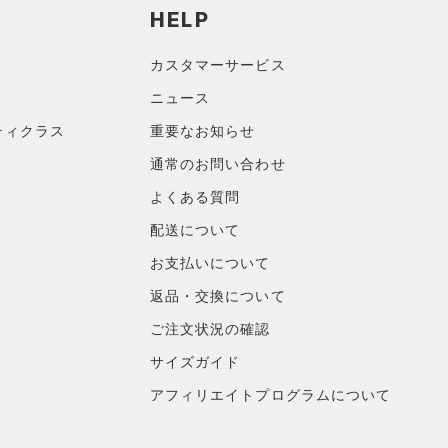
HELP
カスタマーサービス
ニュース
ティクラス
重要なお知らせ
通常のお問い合わせ
ルーズ
S.T
よくある質問
有明HQ
177cm
配送について
軽い
お支払いについて
厚い
返品・交換について
暗さも悪天候も安心 迷
ご注文状況の確認
伸びる
行き帰り〜トレーニング中まで1枚
サイズガイド
アフィリエイトプログラムについて
柔らかい
着用感ですが、軽く毛羽立つ裏起毛
朝晩の冷え込みでも寒さを感じにく