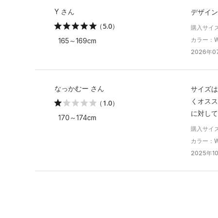
Y さん
デザイン
（5.0）
購入サイ
カラー：Wa
165～169cm
2026年07
なっかむー さん
サイズは
くオスス
（1.0）
に対して
170～174cm
購入サイ
カラー：Whi
2025年10