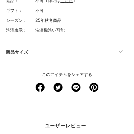
返品
不可（詳細は
こちら
）
ギフト
不可
シーズン
25年秋冬商品
洗濯表示
洗濯機洗い可能
商品サイズ
＜サイズ寸法(実寸)＞
このアイテムをシェアする
サイズ
着丈
身幅
肩幅
袖丈
S
50
54
59.5
45.5
M
52
56
61.5
46.5
L
54.5
58
63.5
47
ユーザーレビュー
XL
56.5
59.5
65.5
47.5