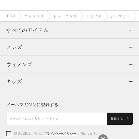
TOP
ウィメンズ
トレーニング
トップス
ジャケット
すべてのアイテム
メンズ
メンズ
ウィメンズ
トップス
ウィメンズ
キッズ
トップス
ボトムス
キッズ
トップス
ボトムス
シューズ
シューズ
メールマガジンに登録する
ボトムス
シューズ
アクセサリー
アクセサリー
登録する
シューズ
アクセサリー
購読の際は、当社の
プライバシーポリシー
に同意します。