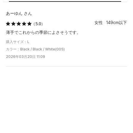
あーゆん さん
※注意事項
商品は、独自の採寸方法により採寸されています。商品生地の特
女性 149cm以下
（5.0）
性によって、1cm前後の誤差が生じる場合があります。
薄手でこれからの季節によさそうです。
購入サイズ：L
カラー：Black / Black / White(005)
2026年03月20日 11:09