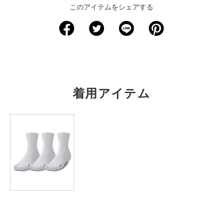
このアイテムをシェアする
サイズ
ウエスト
股下
裾回り
わたり周り
ヒップ
S
63.5
18
60.5
63.5
91.5
M
68.5
18
63
66
96.5
L
73.5
18
65
68.5
101.5
着用アイテム
XL
78.5
18
67.5
71
106.5
2XL
84
18
69
73.5
112
3XL
89
18
72
76
117
4XL
94
18
73.5
78.5
122
※注意事項
商品は、独自の採寸方法により採寸されています。商品生地の特
性によって、1cm前後の誤差が生じる場合があります。