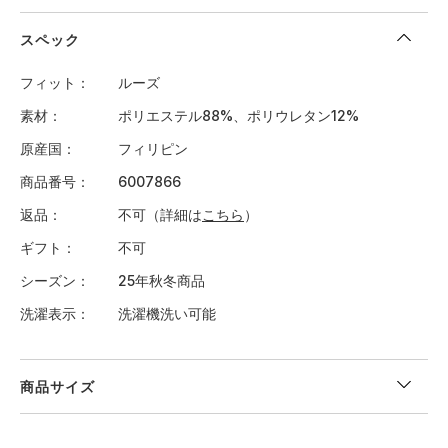
スペック
フィット
ルーズ
素材
ポリエステル88%、ポリウレタン12%
原産国
フィリピン
商品番号
6007866
返品
不可（詳細は
こちら
）
ギフト
不可
シーズン
25年秋冬商品
洗濯表示
洗濯機洗い可能
商品サイズ
＜サイズ寸法(実寸)＞