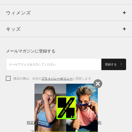
ウィメンズ
トップス
ウィメンズ
キッズ
トップス
ボトムス
キッズ
トップス
ボトムス
シューズ
シューズ
メールマガジンに登録する
ボトムス
シューズ
アクセサリー
アクセサリー
登録する
シューズ
アクセサリー
購読の際は、当社の
プライバシーポリシー
に同意します。
アクセサリー
スポーツブラ
レギンス＆タイツ
特定商取引法に基づく通販の表記
会員規約
プライバシーポリシー