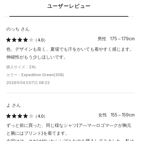
ユーザーレビュー
XL
73.5
57
49
62.5
2XL
76
59.5
50
64
のっち さん
男性 175～179cm
（4.0）
3XL
78.5
62
51.5
65
色、デザインも良く、夏場でも汗をかいても着やすく感じます。
4XL
81.5
65
52.5
66.5
伸縮性がもう少しほしいです。
購入サイズ：2XL
5XL
84
67.5
54
67.5
カラー：Expedition Green(308)
2026年04月07日 08:22
※注意事項
商品は、独自の採寸方法により採寸されています。商品生地の特
性によって、1cm前後の誤差が生じる場合があります。
よ さん
女性 155～159cm
（4.0）
ずっと前に買った、同じ様なシャツ(ア―マ―ロゴマ―クが胸元
と腕にはプリント)を着てます。
今回はマ―クだけ付いたシンプルなのを購入してみました。私は