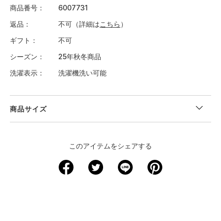
商品番号
6007731
返品
不可（詳細は
こちら
）
ギフト
不可
シーズン
25年秋冬商品
洗濯表示
洗濯機洗い可能
商品サイズ
＜サイズ寸法(実寸)＞
このアイテムをシェアする
サイズ
着丈
身幅
肩幅
袖丈
S
67.5
49.5
45
58.5
M
69
52
46.5
60
L
71
54.5
47.5
61.5