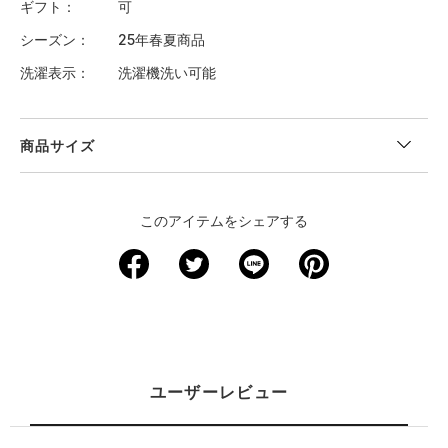
ギフト
可
シーズン
25年春夏商品
洗濯表示
洗濯機洗い可能
商品サイズ
＜サイズ寸法(実寸)＞
このアイテムをシェアする
サイズ
着丈
身幅
裄丈
XS
64
45.5
82
S
66
48.5
84
M
68
51
86
ユーザーレビュー
L
70
53.5
88