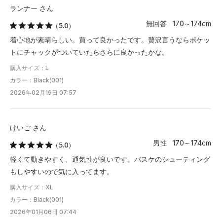
XL
72.5
56
90
ランナー さん
無回答 170～174cm
（5.0）
2XL
75
58.5
92
着心地が素晴らしい。買って良かったです。贅沢言うならポケッ
3XL
77.5
61
93.5
トにチャックがついていたらさらに良かったかな。
購入サイズ：L
4XL
80
63.5
95.5
カラー：Black(001)
5XL
82.5
66
97.5
2026年02月19日 07:57
6XL
85
68.5
99.5
けいご さん
※注意事項
男性 170～174cm
（5.0）
商品は、独自の採寸方法により採寸されています。商品生地の特
軽くて動きやすく、通気性が良いです。バスケのシューティング
性によって、1cm前後の誤差が生じる場合があります。
もしやすいので気に入ってます。
購入サイズ：XL
カラー：Black(001)
2026年01月06日 07:44