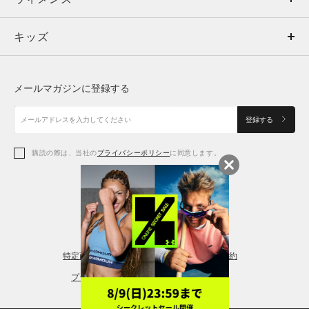
キッズ
トップス
ボトムス
キッズ
トップス
ボトムス
シューズ
シューズ
メールマガジンに登録する
ボトムス
シューズ
アクセサリー
アクセサリー
登録する
シューズ
アクセサリー
購読の際は、当社の
プライバシーポリシー
に同意します。
アクセサリー
スポーツブラ
レギンス＆タイツ
特定商取引法に基づく通販の表記
会員規約
プライバシーポリシー