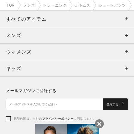
3XL
91
6
71
127
TOP
メンズ
トレーニング
ボトムス
ショートパンツ
4XL
96
6
73.5
132
すべてのアイテム
5XL
101
6
76
137
メンズ
メンズ
※注意事項
商品は、独自の採寸方法により採寸されています。商品生地の特
ウィメンズ
トップス
ウィメンズ
性によって、1cm前後の誤差が生じる場合があります。
キッズ
トップス
ボトムス
キッズ
トップス
ボトムス
シューズ
シューズ
メールマガジンに登録する
ボトムス
シューズ
アクセサリー
アクセサリー
登録する
シューズ
アクセサリー
購読の際は、当社の
プライバシーポリシー
に同意します。