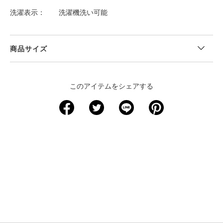
洗濯表示
洗濯機洗い可能
商品サイズ
＜サイズ寸法(実寸)＞
このアイテムをシェアする
サイズ
ウエスト
股下
裾回り
ヒップ
S
66
6
59
102
M
71
6
61.5
107
L
76
6
64
112
XL
81
6
66.5
117
2XL
86
6
69
122