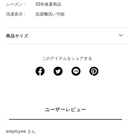
シーズン
25年春夏商品
洗濯表示
洗濯機洗い可能
商品サイズ
＜サイズ寸法(実寸)＞
このアイテムをシェアする
サイズ
ウエスト
股下
裾回り
わたり周り
ヒップ
S
63.5
15
39.5
42.5
68.5
M
68.5
15
42
45
73.5
L
73.5
15
44
47.5
78.5
ユーザーレビュー
XL
78.5
15
46.5
50
84
2XL
84
15
48.5
52.5
89
employee さん