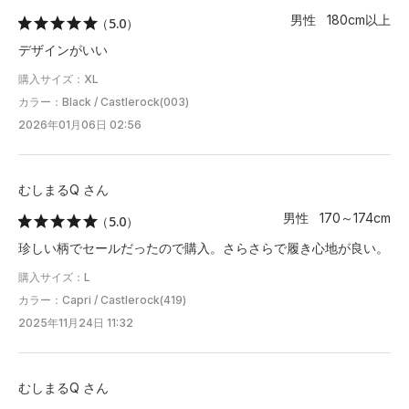
男性 180cm以上
（5.0）
3XL
89
15
51
55
94
デザインがいい
※注意事項
購入サイズ：XL
商品は、独自の採寸方法により採寸されています。商品生地の特
カラー：Black / Castlerock(003)
性によって、1cm前後の誤差が生じる場合があります。
2026年01月06日 02:56
むしまるQ さん
男性 170～174cm
（5.0）
珍しい柄でセールだったので購入。さらさらで履き心地が良い。
購入サイズ：L
カラー：Capri / Castlerock(419)
2025年11月24日 11:32
むしまるQ さん