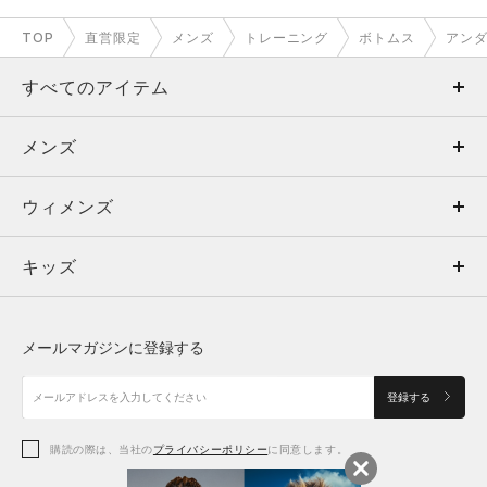
TOP
直営限定
メンズ
トレーニング
ボトムス
アン
すべてのアイテム
メンズ
メンズ
ウィメンズ
トップス
ウィメンズ
キッズ
トップス
ボトムス
キッズ
トップス
ボトムス
シューズ
シューズ
メールマガジンに登録する
ボトムス
シューズ
アクセサリー
アクセサリー
登録する
シューズ
アクセサリー
購読の際は、当社の
プライバシーポリシー
に同意します。