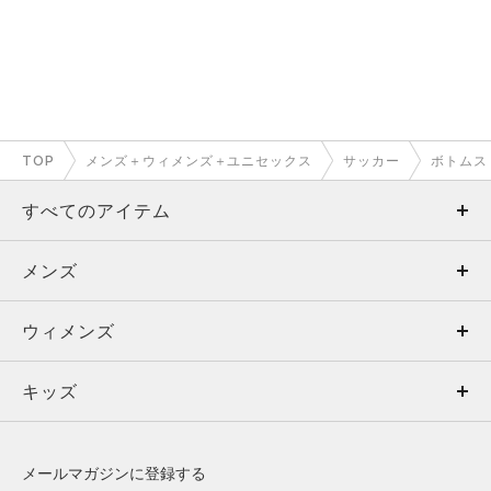
※注意事項
商品は、独自の採寸方法により採寸されています。商品生地の特
性によって、1cm前後の誤差が生じる場合があります。
TOP
メンズ＋ウィメンズ＋ユニセックス
サッカー
ボトムス
すべてのアイテム
メンズ
メンズ
ウィメンズ
トップス
ウィメンズ
キッズ
トップス
ボトムス
キッズ
トップス
ボトムス
シューズ
シューズ
メールマガジンに登録する