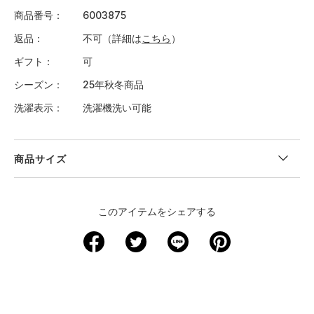
商品番号
6003875
返品
不可（詳細は
こちら
）
ギフト
可
シーズン
25年秋冬商品
洗濯表示
洗濯機洗い可能
商品サイズ
＜サイズ寸法(実寸)＞
このアイテムをシェアする
サイズ
YS
YM
YL