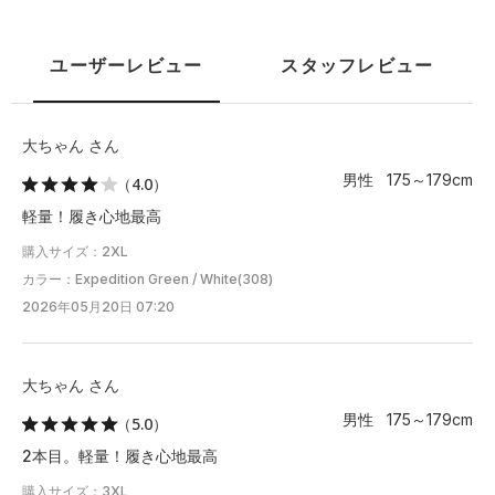
L
78
73
25.5
66
104
ユーザーレビュー
スタッフレビュー
XL
83
74.5
26.5
68.5
109
2XL
88.5
75.5
28
71
114.5
大ちゃん さん
男性 175～179cm
（4.0）
3XL
93.5
77
29
73.5
119.5
軽量！履き心地最高
※注意事項
購入サイズ：2XL
商品は、独自の採寸方法により採寸されています。商品生地の特
カラー：Expedition Green / White(308)
性によって、1cm前後の誤差が生じる場合があります。
2026年05月20日 07:20
大ちゃん さん
男性 175～179cm
（5.0）
2本目。軽量！履き心地最高
購入サイズ：3XL