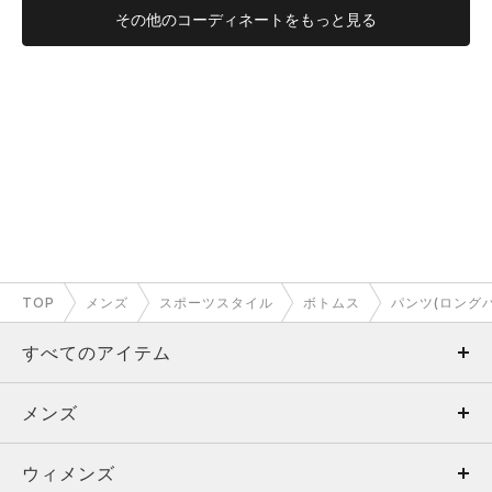
その他のコーディネートをもっと見る
普段にもスポーツシーンにも履けるパン
ツ
普段使いしながら、そのままジムでトレーニングにも使えるパ
ンツとして購入。
ストレッチ性が高いですが、デザイン、カラー、シルエットが
良いので普段使いもできて汎用性が高い所が気に入っていま
す。
TOP
メンズ
スポーツスタイル
ボトムス
パンツ(ロング
もっと見る
すべてのアイテム
メンズ
メンズ
TAKAAKI
ウィメンズ
トップス
ウィメンズ
有明HQ