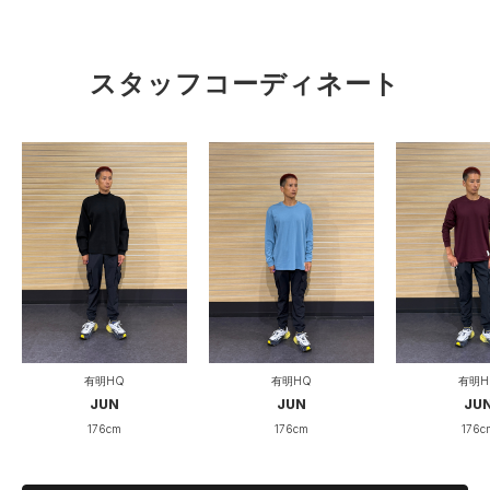
RYUNOSUKE
有明HQ
スタッフコーディネート
165cm
タイト
ルーズ
フィット性
重い
軽い
軽量性
薄い
厚い
厚み
透けない
透ける
透け度
有明HQ
有明HQ
有明H
伸びない
伸びる
伸縮性
JUN
JUN
JU
176cm
176cm
176c
硬い
柔らかい
柔らかさ