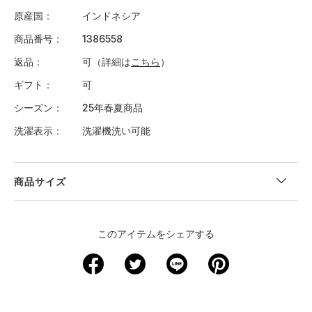
原産国
インドネシア
商品番号
1386558
返品
可（詳細は
こちら
）
ギフト
可
シーズン
25年春夏商品
洗濯表示
洗濯機洗い可能
商品サイズ
＜サイズ寸法(実寸)＞
このアイテムをシェアする
サイズ
ウエスト
股下
裾回り
わたり周り
ヒップ
S
68
70.5
23
61
94
M
73
72
24
63.5
99