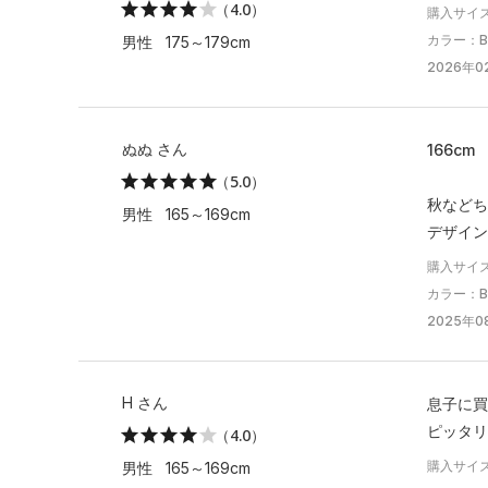
（4.0）
購入サイズ
カラー：Bla
男性 175～179cm
2026年02
ぬぬ さん
166c
（5.0）
秋などち
男性 165～169cm
デザイン
購入サイ
カラー：Bla
2025年0
H さん
息子に買
ピッタリ
（4.0）
購入サイズ
男性 165～169cm