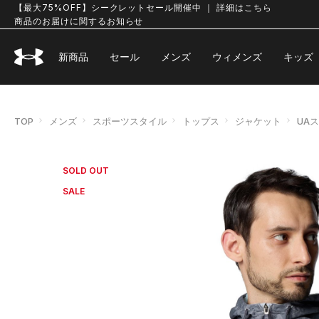
【最大75%OFF】シークレットセール開催中 ｜ 詳細はこちら
商品のお届けに関するお知らせ
新商品
セール
メンズ
ウィメンズ
キッズ
TOP
メンズ
スポーツスタイル
トップス
ジャケット
UA
SOLD OUT
SALE