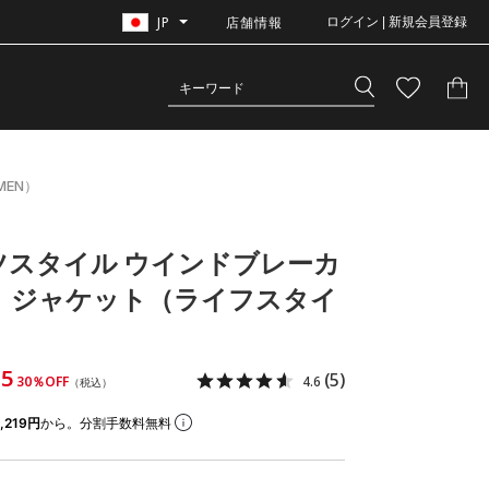
JP
店舗情報
ログイン | 新規会員登録
EN）
ツスタイル ウインドブレーカ
ト ジャケット（ライフスタイ
15
(5)
30％OFF
4.6
（税込）
,219円
から。分割手数料無料