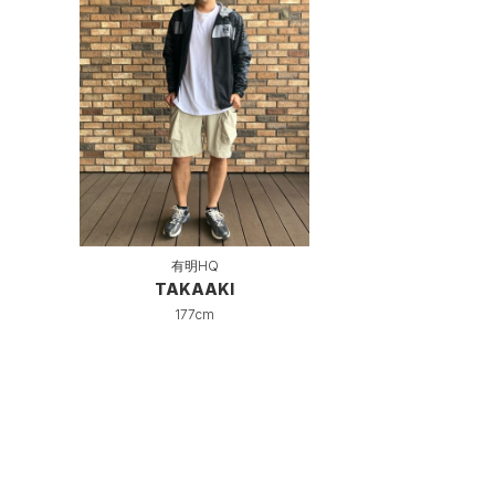
有明HQ
TAKAAKI
177cm