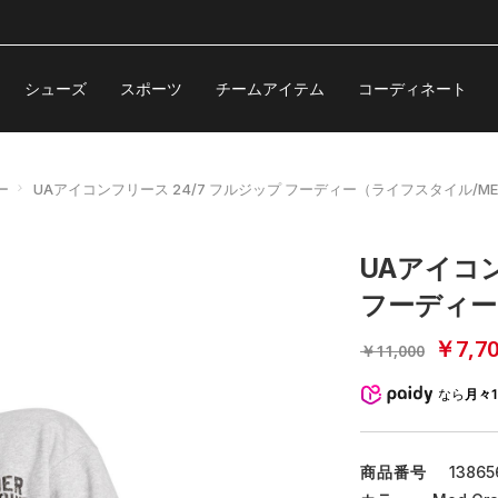
シューズ
スポーツ
チームアイテム
コーディネート
ー
UAアイコンフリース 24/7 フルジップ フーディー（ライフスタイル/ME
UAアイコン
フーディー
￥7,7
￥11,000
なら
月々1
商品番号
13865