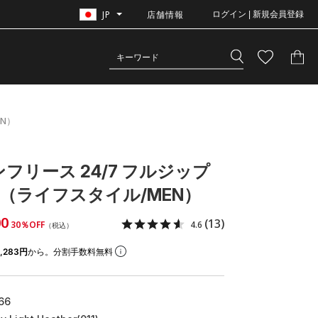
JP
店舗情報
ログイン | 新規会員登録
N）
フリース 24/7 フルジップ
（ライフスタイル/MEN）
00
(13)
30％OFF
4.6
（税込）
,283円
から。分割手数料無料
66