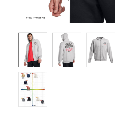
View Photos(
6
)