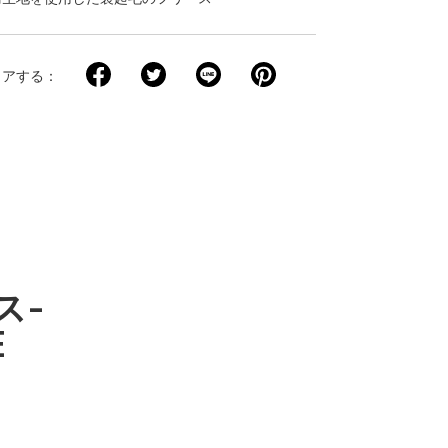
ェアする
ス-
E
。