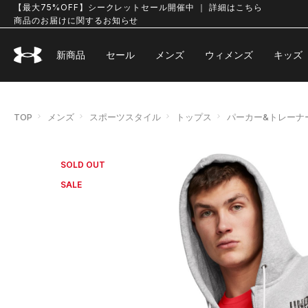
【最大75%OFF】シークレットセール開催中 ｜ 詳細はこちら
商品のお届けに関するお知らせ
新商品
セール
メンズ
ウィメンズ
キッズ
TOP
メンズ
スポーツスタイル
トップス
パーカー&トレーナ
SOLD OUT
SALE