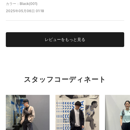
カラー：Black(001)
2025年05月06日 01:18
レビューを
もっと見る
S.T
有明HQ
スタッフコーディネート
177cm
タイト
ルーズ
フィット性
重い
軽い
軽量性