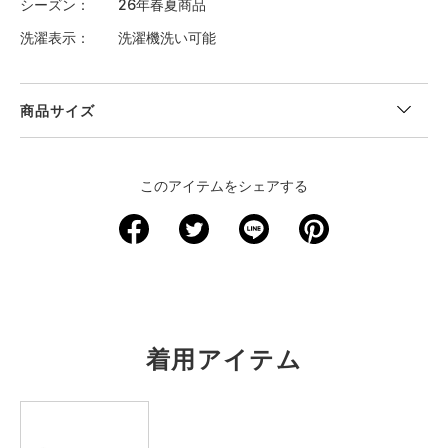
シーズン
26年春夏商品
洗濯表示
洗濯機洗い可能
商品サイズ
＜サイズ寸法(実寸)＞
このアイテムをシェアする
サイズ
ウエスト
股下
裾回り
わたり周り
ヒップ
S
63.5
66
29
59.5
91.5
M
68.5
67.5
30.5
62
96.5
L
73.5
68.5
32
65
101.5
着用アイテム
XL
78.5
70
33
67.5
106.5
2XL
84
71
34.5
70
112