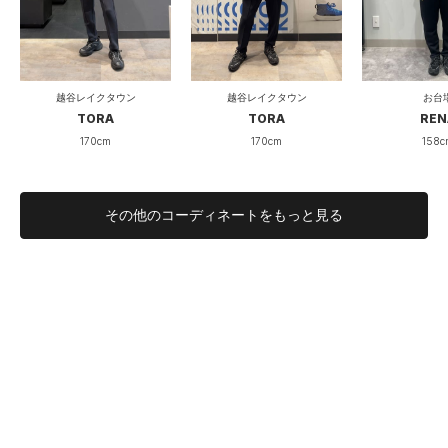
薄い
厚い
厚み
透けない
透ける
透け度
越谷レイクタウン
越谷レイクタウン
お台
伸びない
伸びる
伸縮性
TORA
TORA
REN
170cm
170cm
158c
硬い
柔らかい
柔らかさ
その他のコーディネートをもっと見る
ゆったり心も身体も回復を
ランニングした後、疲れてストレッチを満足に出来ずにいた自
分にはうってつけのアイテムです。
セリアントというプリント生地が血の巡りを促してくれるの
で、体温が下がりにくい実感があります。
生地はとても柔らかくスベスベ滑らかな肌触りで、
冬場はもちろん使用頻度が高いのですが、夏場エアコン付けて