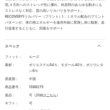
現,４方向へのストレッチ性に優れ、休息時のあらゆる動きにも
ストレスなく対応、質の高いリカバリをサポート,
RECOVERY(リカバリー（プリント）)：ミネラル配合のプリント
パターンが、体の熱エネルギーを遠赤外線に変換し体に輻射。血
行促進するとともに、回復をサポート
スペック
フィット
ルーズ
素材
ポリエステル54％、モダール40％、ポリウレタ
ン6％
原産国
中国
商品番号
1388275
返品
可（詳細は
こちら
）
ギフト
可