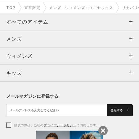
いて寝冷えしない様にも着用しており、オールシーズン使い回
TOP
直営限定
メンズ＋ウィメンズ＋ユニセックス
リカバリ
しができます。
通勤やランニングで酷使した脚を包み込むんでくれる、そんな
すべてのアイテム
感覚に浸ってます。
メンズ
メンズ
サイズは普段使いと同じサイズを着用してますが、
ゆったりとした作りで締め付け感がなく、快適に過ごすことが
ウィメンズ
トップス
ウィメンズ
できます。（紐でもウエストは調整可）
オススメはセットアップでの着用ですが、ゆとりのあるコージ
キッズ
トップス
ボトムス
キッズ
ーパンツという作りで、あまりジャージ/パジャマ感は出ませ
ん。アウターと組み合わせれば外出の際も履けるデザインで
トップス
ボトムス
シューズ
シューズ
す。
メールマガジンに登録する
ボトムス
シューズ
アクセサリー
アクセサリー
年齢、性別関わらず着用できるカラーリングですので、贈り物
登録する
としても喜ばれること間違いないです。
シューズ
（私はプレゼントの定番となりました）
アクセサリー
購読の際は、当社の
プライバシーポリシー
に同意します。