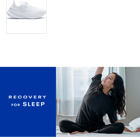
3XL
89
72.5
35.5
72.5
117
4XL
94
73.5
37
75
122
5XL
99
75
38
77.5
127
※注意事項
商品は、独自の採寸方法により採寸されています。商品生地の特
性によって、1cm前後の誤差が生じる場合があります。