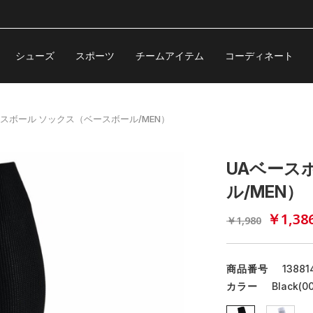
シューズ
スポーツ
チームアイテム
コーディネート
ースボール ソックス（ベースボール/MEN）
UAベース
ル/MEN）
￥1,38
￥1,980
商品番号
13881
カラー
Black(00