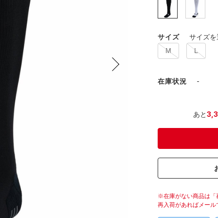
サイズ
サイズを
M
L
在庫状況
-
あと
3,
在庫がない商品は「
再入荷があればメール