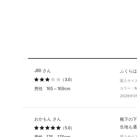
JIRI さん
ふくらは
（3.0）
購入サイ
カラー：Mid
男性 165～169cm
2026年01
おかもん さん
靴下の下
生地も通
（5.0）
購入サイ
男性 175～179cm