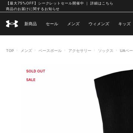
【最大75%OFF】シークレットセール開催中 ｜ 詳細はこちら
商品のお届けに関するお知らせ
新商品
セール
メンズ
ウィメンズ
キッズ
TOP
メンズ
ベースボール
アクセサリー
ソックス
UAベ
SOLD OUT
SALE