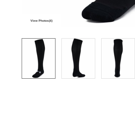
View Photos(
4
)