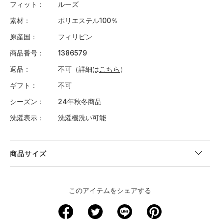
フィット
ルーズ
素材
ポリエステル100％
原産国
フィリピン
商品番号
1386579
返品
不可（詳細は
こちら
）
ギフト
不可
シーズン
24年秋冬商品
洗濯表示
洗濯機洗い可能
商品サイズ
＜サイズ寸法(実寸)＞
このアイテムをシェアする
サイズ
着丈
身幅
肩幅
袖丈
S
67.5
53.5
44
63