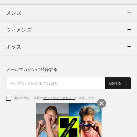
メンズ
メンズ
ウィメンズ
トップス
ウィメンズ
キッズ
トップス
ボトムス
キッズ
トップス
ボトムス
シューズ
シューズ
メールマガジンに登録する
ボトムス
シューズ
アクセサリー
アクセサリー
登録する
シューズ
アクセサリー
購読の際は、当社の
プライバシーポリシー
に同意します。
アクセサリー
スポーツブラ
レギンス＆タイツ