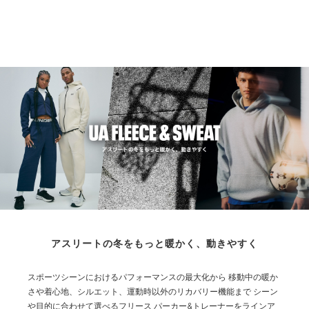
M
69
56
45
64
L
71
58.5
46.5
65.5
XL
73.5
61
47.5
66.5
2XL
76
63.5
49
68
3XL
78.5
66
50
69
※注意事項
商品は、独自の採寸方法により採寸されています。商品生地の特
性によって、1cm前後の誤差が生じる場合があります。
アスリートの冬をもっと暖かく、動きやすく
スポーツシーンにおけるパフォーマンスの最大化から
移動中の暖か
さや着心地、シルエット、運動時以外のリカバリー機能まで
シーン
や目的に合わせて選べるフリース パーカー&トレーナーをラインア