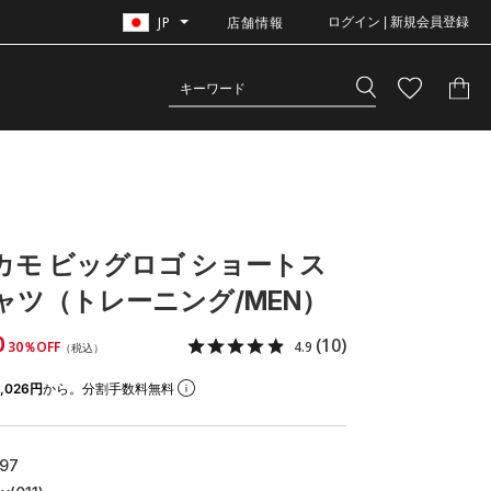
JP
店舗情報
ログイン | 新規会員登録
 カモ ビッグロゴ ショートス
ャツ（トレーニング/MEN）
0
(10)
30％OFF
4.9
（税込）
,026円
から。分割手数料無料
97