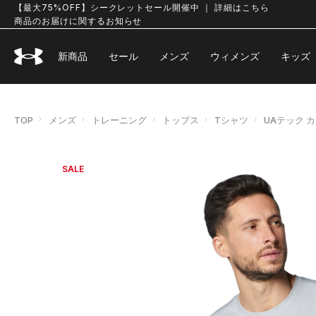
【最大75%OFF】シークレットセール開催中 ｜ 詳細はこちら
商品のお届けに関するお知らせ
新商品
セール
メンズ
ウィメンズ
キッズ
TOP
メンズ
トレーニング
トップス
Tシャツ
UAテック 
SALE