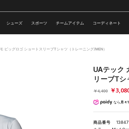
シューズ
スポーツ
チームアイテム
コーディネート
カモ ビッグロゴ ショートスリーブTシャツ（トレーニング/MEN）
UAテック
リーブTシ
￥3,08
￥4,400
なら
月々1
商品番号
13847