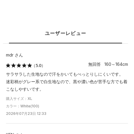
S
67.5
49.5
41.5
23
－
M
69
52
42.5
23.5
－
ユーザーレビュー
L
71
54.5
44
24
－
XL
73.5
57
45
25
－
mdr さん
無回答 160～164cm
（5.0）
2XL
76
59.5
46.5
25.5
－
サラサラした生地なので汗をかいてもべっとりしにくいです。
3XL
78.5
62
47.5
26
－
迷彩柄がグレー系で白生地なので、黒や濃い色が苦手な方でも着
こなしやすいです。
4XL
81.5
65
49
26.5
－
購入サイズ：XL
5XL
84
67.5
50
27.5
－
カラー：White(100)
2026年07月23日 12:33
※注意事項
商品は、独自の採寸方法により採寸されています。商品生地の特
性によって、1cm前後の誤差が生じる場合があります。