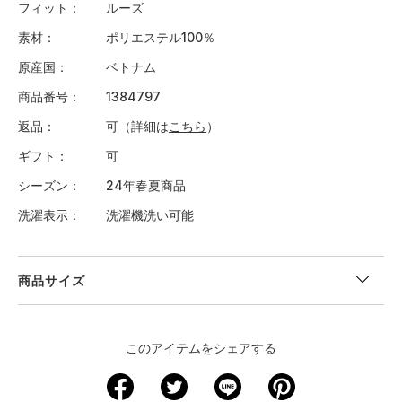
フィット
ルーズ
素材
ポリエステル100％
原産国
ベトナム
商品番号
1384797
返品
可（詳細は
こちら
）
ギフト
可
シーズン
24年春夏商品
洗濯表示
洗濯機洗い可能
商品サイズ
＜サイズ寸法(実寸)＞
このアイテムをシェアする
サイズ
着丈
身幅
肩幅
袖丈
裄丈
XS
－
－
－
－
－