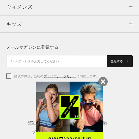
ウィメンズ
トップス
ウィメンズ
キッズ
トップス
ボトムス
キッズ
トップス
ボトムス
シューズ
シューズ
メールマガジンに登録する
ボトムス
シューズ
アクセサリー
アクセサリー
登録する
シューズ
アクセサリー
購読の際は、当社の
プライバシーポリシー
に同意します。
アクセサリー
スポーツブラ
レギンス＆タイツ
特定商取引法に基づく通販の表記
会員規約
プライバシーポリシー