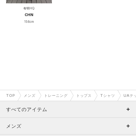
有明HQ
CHN
156cm
TOP
メンズ
トレーニング
トップス
Tシャツ
UAテ
すべてのアイテム
メンズ
メンズ